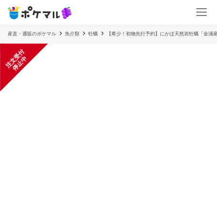
産直・通販のポケマル
魚介類
牡蠣
【希少！初物先行予約】にかほ天然岩牡蠣「金浦産
注
文
受
付
停
止
中