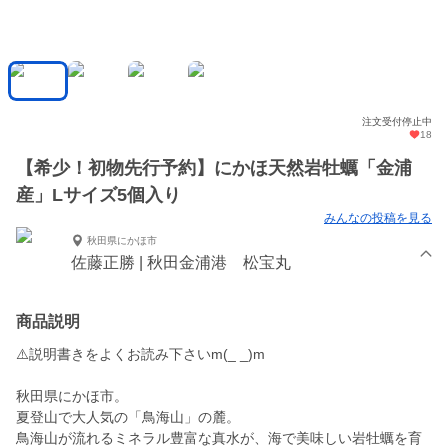
注文受付停止中
18
【希少！初物先行予約】にかほ天然岩牡蠣「金浦
産」Lサイズ5個入り
みんなの投稿を見る
秋田県にかほ市
佐藤正勝 | 秋田金浦港 松宝丸
商品説明
⚠️説明書きをよくお読み下さいm(_ _)m
秋田県にかほ市。
夏登山で大人気の「鳥海山」の麓。
鳥海山が流れるミネラル豊富な真水が、海で美味しい岩牡蠣を育