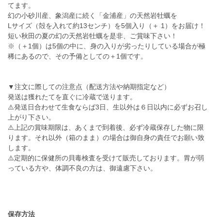
てます。
幻の小砂川産、象潟産に続く「金浦産」の天然岩牡蠣を
Lサイズ（殻を入れて約13センチ）を5個入り（＋ 1）をお届け！
短い秋田の夏の幻の天然岩牡蠣を是非、ご賞味下さい！
※（＋1個）は5個の中に、身の入りが劣ったりしている場合が極
稀にあるので、その予備としての＋1個です。
▼注文に際しての注意点（配送方法や納期指定など）
発送は獲れたてを直ぐに冷蔵で送ります。
⚠️発送日合わせて生食ならば3日、生以外は６日以内に必ずお召し
上がり下さい。
⚠️上記の賞味期限は、あくまで到着後、必ず冷蔵保存した物に限
ります。それ以外（箱のまま）の場合は御自身の責任でお願い致
します。
⚠️定期的に保健所の貝毒検査を受けて販売しております。胃が弱
っている方や、体調不良の方は、御遠慮下さい。
保存方法