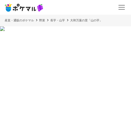
産直・通販のポケマル
野菜
長芋・山芋
大和万葉の里「山の芋」