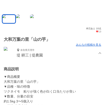
本日あと 10点
13
大和万葉の里「山の芋」
みんなの投稿を見る
奈良県天理市
堤 耕三 | 堤農園
商品説明
▼商品概要
大和万葉の里「山の芋」
▼品種・味の特徴
ツクネイモ 粘りが強く色が白く口当たりが良い
▼数量、分量の目安
約1.5kg 3〜5個入り