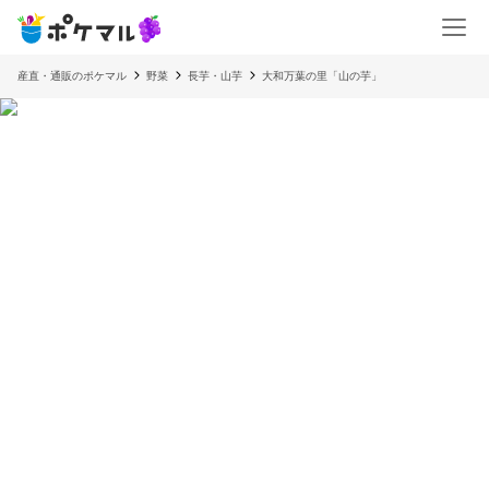
産直・通販のポケマル
野菜
長芋・山芋
大和万葉の里「山の芋」