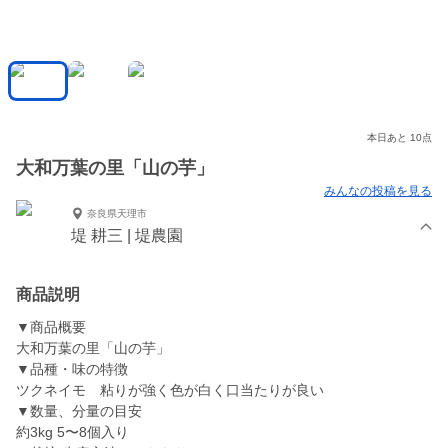
本日あと 10点
大和万葉の里「山の芋」
みんなの投稿を見る
奈良県天理市
堤 耕三 | 堤農園
商品説明
▼商品概要
大和万葉の里「山の芋」
▼品種・味の特徴
ツクネイモ 粘りが強く色が白く口当たりが良い
▼数量、分量の目安
約3kg 5〜8個入り