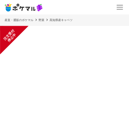
産直・通販のポケマル
野菜
高知県産キャベツ
注
文
受
付
停
止
中