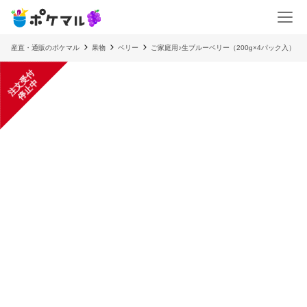
産直・通販のポケマル
果物
ベリー
ご家庭用♪生ブルーベリー（200g×4パック入）
注
文
受
付
停
止
中