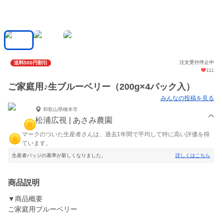
注文受付停止中
送料500円割引
111
ご家庭用♪生ブルーベリー（200g×4パック入）
みんなの投稿を見る
和歌山県橋本市
松浦広視 | あさみ農園
マークのついた生産者さんは、過去1年間で平均して特に高い評価を得
ています。
生産者バッジの基準が新しくなりました。
詳しくはこちら
商品説明
▼商品概要
ご家庭用ブルーベリー