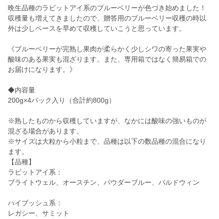
晩生品種のラビットアイ系のブルーベリーが色づき始めました！
収穫量も増えてきましたので、贈答用のブルーベリー収穫の時以
外は少しペースを早めて収穫していこうと思っています。
《ブルーベリーが完熟し果肉が柔らかく少しシワの寄った果実や
酸味のある果実も混ざります。また、専用箱ではなく簡易箱での
お届けになります。》
◆内容量
200g×4パック入り（合計約800g）
※熟したものから収穫していますが、なかには酸味の強いものが
混ざる場合があります。
※サイズは大粒から小粒まで、品種は以下の数品種の混合になり
ます。
【品種】
ラビットアイ系：
ブライトウェル、オースチン、パウダーブルー、パルドウィン
ハイブッシュ系：
レガシー、サミット