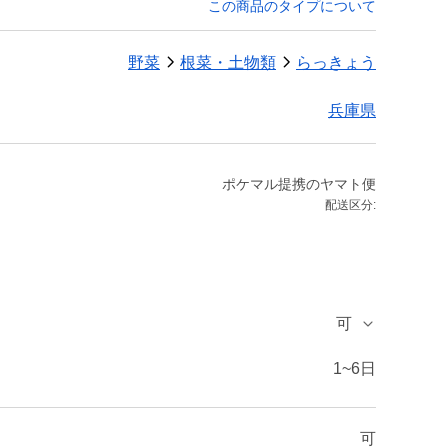
この商品のタイプについて
野菜
根菜・土物類
らっきょう
兵庫県
ポケマル提携のヤマト便
配送区分:
可
1~6日
可