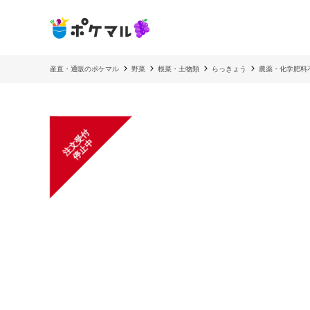
産直・通販のポケマル
野菜
根菜・土物類
らっきょう
農薬・化学肥料不
注
文
受
付
停
止
中