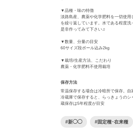
▼品種・味の特徴
淡路島産、農薬や化学肥料を一切使用
を繰り返しています。水である程度洗
是非作ってみて下さい♫
▼数量、分量の目安
60サイズ段ボール込み2kg
▼栽培/生産方法、こだわり
保存方法
常温保存する場合は冷暗所で保存。自
冷蔵庫で保存すると、らっきょうのシ
蔵保存は5年程度が目安
#新◯◯
#固定種･在来種