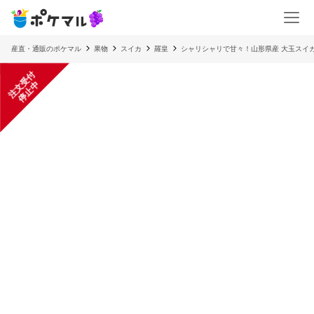
産直・通販のポケマル
果物
スイカ
羅皇
シャリシャリで甘々！山形県産 大玉スイカ 
注
文
受
付
停
止
中