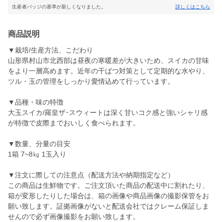
生産者バッジの基準が新しくなりました。
詳しくはこちら
商品説明
▼栽培/生産方法、こだわり
山形県村山市北西部は昼夜の寒暖差が大きいため、スイカの甘味
をより一層高めます。近年の干ばつ対策として定期的な水やり、
ツル・玉の管理をしっかり愛情込めて行っています。
▼品種・味の特徴
大玉スイカ/羅皇ザ･スウィートは深く甘いコク感と強いシャリ感
が特徴で皮際までおいしく食べられます。
▼数量、分量の目安
1箱 7~8㎏ 1玉入り
▼注文に際しての注意点（配送方法や納期指定など）
この商品は生鮮物です。ご注文頂いた商品の配送中に割れたり、
箱が変形したりした場合は、箱の画像や商品画像の撮影保管をお
願い致します。証拠画像がないと配送会社ではクレーム保証しま
せんので必ず画像撮影をお願い致します。