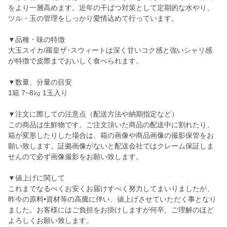
をより一層高めます。近年の干ばつ対策として定期的な水やり、
ツル・玉の管理をしっかり愛情込めて行っています。
▼品種・味の特徴
大玉スイカ/羅皇ザ･スウィートは深く甘いコク感と強いシャリ感
が特徴で皮際までおいしく食べられます。
▼数量、分量の目安
1箱 7~8㎏ 1玉入り
▼注文に際しての注意点（配送方法や納期指定など）
この商品は生鮮物です。ご注文頂いた商品の配送中に割れたり、
箱が変形したりした場合は、箱の画像や商品画像の撮影保管をお
願い致します。証拠画像がないと配送会社ではクレーム保証しま
せんので必ず画像撮影をお願い致します。
▼値上げに関して
これまでなるべくお安くお届けすべく努力してまいりましたが、
昨今の原料•資材等の高騰に伴い、値上げさせていただく事となり
ました。お客様にはご負担をお掛けしますが何卒、ご理解のほど