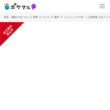
産直・通販のポケマル
果物
スイカ
羅皇
シャリシャリで甘々！山形県産 大玉スイカ 
注
文
受
付
停
止
中