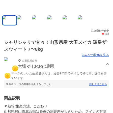
注文受付停止中
148
シャリシャリで甘々！山形県産 大玉スイカ 羅皇ザ･
スウィート 7〜8kg
みんなの投稿を見る
山形県村山市
大場 努 | おおば農園
マークのついた生産者さんは、過去1年間で平均して特に高い評価を得
ています。
生産者バッジの基準が新しくなりました。
詳しくはこちら
商品説明
▼栽培/生産方法、こだわり
山形県村山市北西部は昼夜の寒暖差が大きいため、スイカの甘味