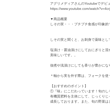
アグリメディアさんのYoutubeでデ
https://www.youtube.com/watch?v=4cr
▼商品概要
しその実・・・プチプチ食感が印象的
しその実と聞くと、お刺身で薬味とし
塩漬け・醤油漬けにしておにぎりと混
美味しいです。。
佃煮や浅漬けにしても香りが豊かにな
＊軸から実を外す際は、フォークを使
【おすすめのポイント】
①『味』にこだわっています！旬のし
有機質肥料を主体にして、じっくりじ
成長しております。また、旬の野菜は