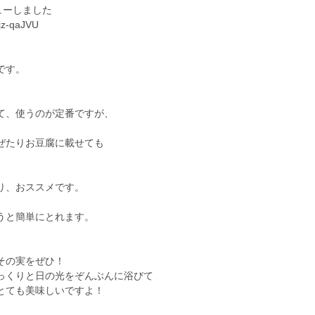
ビューしました
jz-qaJVU
です。
て、使うのが定番ですが、
ぜたりお豆腐に載せても
り、おススメです。
うと簡単にとれます。
その実をぜひ！
っくりと日の光をぞんぶんに浴びて
とても美味しいですよ！