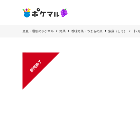
産直・通販のポケマル
野菜
香味野菜・つまもの類
紫蘇（しそ）
【9
販売終了