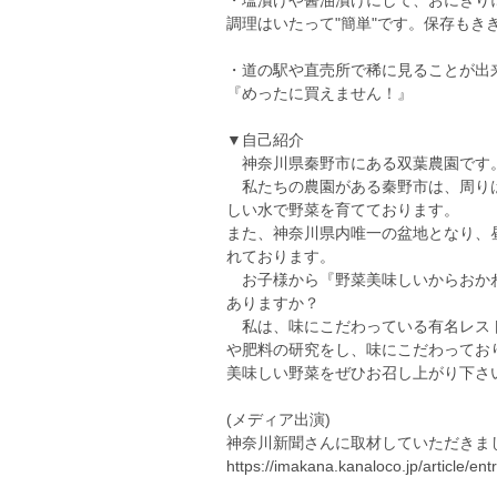
・塩漬けや醤油漬けにして、おにぎり
調理はいたって"簡単"です。保存もき
・道の駅や直売所で稀に見ることが出
『めったに買えません！』
▼自己紹介
神奈川県秦野市にある双葉農園です
私たちの農園がある秦野市は、周りは
しい水で野菜を育てております。
また、神奈川県内唯一の盆地となり、
れております。
お子様から『野菜美味しいからおか
ありますか？
私は、味にこだわっている有名レスト
や肥料の研究をし、味にこだわってお
美味しい野菜をぜひお召し上がり下さ
(メディア出演)
神奈川新聞さんに取材していただきま
https://imakana.kanaloco.jp/article/en