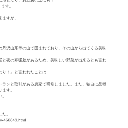
に混ぜたり、お豆腐の上にも！
きます。
来ますが、
。
丹沢山系等の山で囲まれており、その山から出てくる美味
昼と夜の寒暖差があるため、美味しい野菜が出来るとも言わ
わり！』と言われたことは
ランと取引がある農家で研修しました。また、独自に品種
ります。
い。
した。
try-460849.html