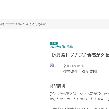
月発】プチプチ食感がクセになる"しその実"
予約
2024年9月に発送
【9月発】プチプチ食感がクセ
神奈川県秦野市
佐野浩司 | 双葉農園
商品説明
(^^♪しその実とは、シソの花が咲い
かなため、めったに食べられません。(^