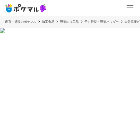
産直・通販のポケマル
加工食品
野菜の加工品
干し野菜・野菜パウダー
大分県産ビ