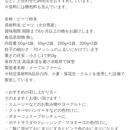
など）と合わせた調理法をおすすめしています。
※送料には梱包料も含んでいます。
名称：ビーツ粉末
原材料名:ビーツ（大分県産）
賞味期限:期限まで6か月以上の物をお届けします。
食品添加物:無し
内容量:50g×1袋、50g×2袋、200g×1袋、200g×2袋
粒子の細かさ：70メッシュのふるいにかけています
重さの目安：小さじ1で約3g
保存方法:高温多湿を避け冷暗所で保管
製造者名称：メープルファーム
※特定原材料8品目の内、小麦・落花生・クルミを使用した設備で
製造しています。
＜おすすめの召し上がり方＞
そのまますぐお使い頂けます！
・スムージーなどのお飲み物やヨーグルトに。
・クッキーやパンケーキなどの色付けに。
・ポタージュスープやシチューに。
・ポテトサラダやドレッシング・マヨネーズの色付けに。
・ご飯に混ぜておにぎりにするとピンク色のおにぎりになりま