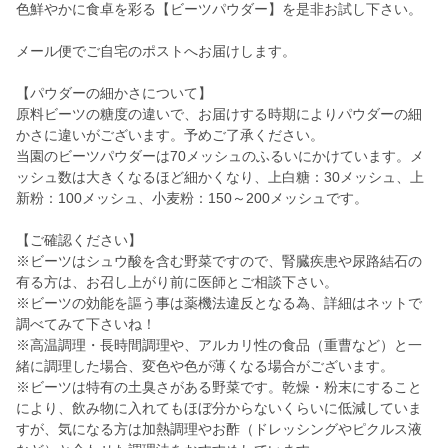
色鮮やかに食卓を彩る【ビーツパウダー】を是非お試し下さい。
メール便でご自宅のポストへお届けします。
【パウダーの細かさについて】
原料ビーツの糖度の違いで、お届けする時期によりパウダーの細
かさに違いがございます。予めご了承ください。
当園のビーツパウダーは70メッシュのふるいにかけています。メ
ッシュ数は大きくなるほど細かくなり、上白糖：30メッシュ、上
新粉：100メッシュ、小麦粉：150～200メッシュです。
【ご確認ください】
※ビーツはシュウ酸を含む野菜ですので、腎臓疾患や尿路結石の
有る方は、お召し上がり前に医師とご相談下さい。
※ビーツの効能を謳う事は薬機法違反となる為、詳細はネットで
調べてみて下さいね！
※高温調理・長時間調理や、アルカリ性の食品（重曹など）と一
緒に調理した場合、変色や色が薄くなる場合がございます。
※ビーツは特有の土臭さがある野菜です。乾燥・粉末にすること
により、飲み物に入れてもほぼ分からないくらいに低減していま
すが、気になる方は加熱調理やお酢（ドレッシングやピクルス液