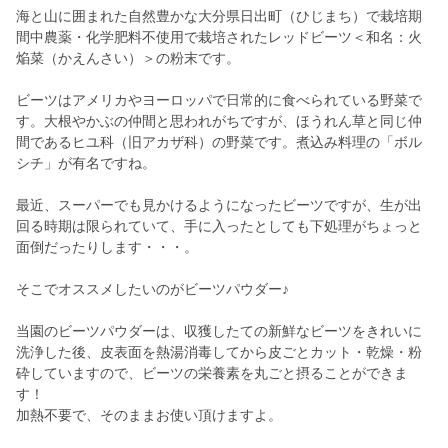
海と山に囲まれた自然豊かな大分県日出町（ひじまち）で栽培期
間中農薬・化学肥料不使用で栽培されたレッドビーツ＜和名：火
焔菜（かえんさい）＞の粉末です。
ビーツはアメリカやヨーロッパで日常的に食べられている野菜で
す。大根やかぶの仲間と思われがちですが、ほうれん草と同じ仲
間であるヒユ科（旧アカザ科）の野菜です。煮込み料理の「ボル
シチ」が有名ですね。
最近、スーパーでも見かけるようになったビーツですが、生が出
回る時期は限られていて、手に入ったとしても下処理がちょっと
面倒だったりします・・・。
そこでオススメしたいのがビーツパウダー♪
当園のビーツパウダーは、収獲したての新鮮なビーツをきれいに
洗浄した後、皮表面を熱湯消毒してから皮ごとカット・乾燥・粉
砕していますので、ビーツの栄養素を丸ごと摂ることができま
す！
加熱不要で、そのままお使い頂けますよ。