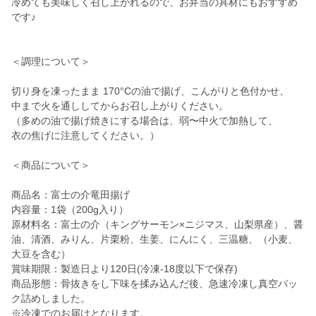
冷めても美味しく召し上がれるので、お弁当の具材にもおすすめ
です♪
＜調理について＞
切り身を凍ったまま 170°Cの油で揚げ、こんがりと色付かせ、
中まで火を通ししてからお召し上がりください。
（多めの油で揚げ焼きにする場合は、弱〜中火で加熱して、
衣の焦げに注意してください。）
＜商品について＞
商品名：富士の介竜田揚げ
内容量：1袋（200g入り）
原材料名：富士の介（キングサーモン×ニジマス、山梨県産）、醤
油、清酒、みりん、片栗粉、生姜、にんにく、三温糖、（小麦、
大豆を含む）
賞味期限：製造日より120日(冷凍-18度以下で保存)
商品形態：骨抜きをし下味を揉み込んだ後、急速冷凍し真空パッ
ク詰めしました。
※冷凍でのお届けとなります。