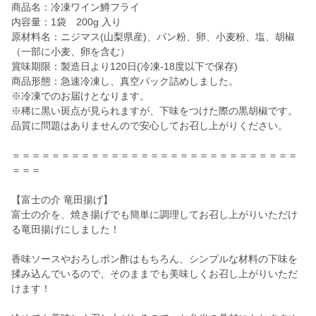
商品名：冷凍ワイン鱒フライ
内容量：1袋 200g 入り
原材料名：ニジマス(山梨県産)、パン粉、卵、小麦粉、塩、胡椒
（一部に小麦、卵を含む）
賞味期限：製造日より120日(冷凍-18度以下で保存)
商品形態：急速冷凍し、真空パック詰めしました。
※冷凍でのお届けとなります。
※稀に黒い斑点が見られますが、下味をつけた際の黒胡椒です。
品質に問題はありませんので安心してお召し上がりください。
＝＝＝＝＝＝＝＝＝＝＝＝＝＝＝＝＝＝＝＝＝＝＝＝＝＝＝＝＝
＝＝＝
【富士の介 竜田揚げ】
富士の介を、焼き揚げでも簡単に調理してお召し上がりいただけ
る竜田揚げにしました！
香味ソースやおろしポン酢はもちろん、シンプルな材料の下味を
揉み込んでいるので、そのままでも美味しくお召し上がりいただ
けます！