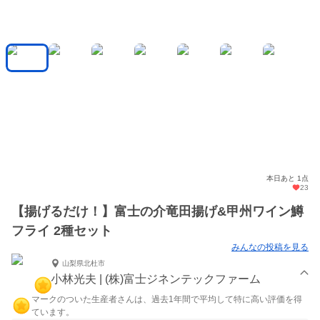
本日あと 1点
23
【揚げるだけ！】富士の介竜田揚げ&甲州ワイン鱒
フライ 2種セット
みんなの投稿を見る
山梨県北杜市
小林光夫 | (株)富士ジネンテックファーム
マークのついた生産者さんは、過去1年間で平均して特に高い評価を得
ています。