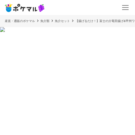
産直・通販のポケマル
魚介類
魚介セット
【揚げるだけ！】富士の介竜田揚げ&甲州ワ