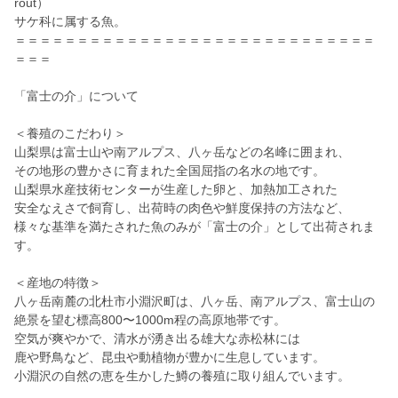
rout）
サケ科に属する魚。
＝＝＝＝＝＝＝＝＝＝＝＝＝＝＝＝＝＝＝＝＝＝＝＝＝＝＝＝＝
＝＝＝
「富士の介」について
＜養殖のこだわり＞
山梨県は富士山や南アルプス、八ヶ岳などの名峰に囲まれ、
その地形の豊かさに育まれた全国屈指の名水の地です。
山梨県水産技術センターが生産した卵と、加熱加工された
安全なえさで飼育し、出荷時の肉色や鮮度保持の方法など、
様々な基準を満たされた魚のみが「富士の介」として出荷されま
す。
＜産地の特徴＞
八ヶ岳南麓の北杜市小淵沢町は、八ヶ岳、南アルプス、富士山の
絶景を望む標高800〜1000m程の高原地帯です。
空気が爽やかで、清水が湧き出る雄大な赤松林には
鹿や野鳥など、昆虫や動植物が豊かに生息しています。
小淵沢の自然の恵を生かした鱒の養殖に取り組んでいます。