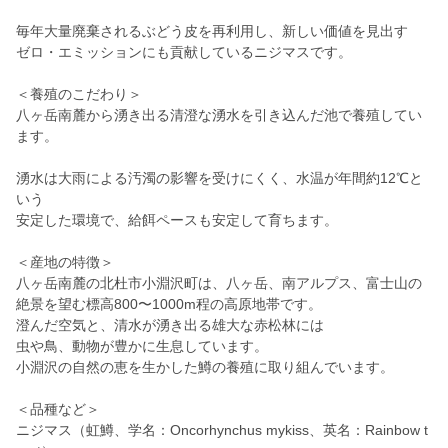
毎年大量廃棄されるぶどう皮を再利用し、新しい価値を見出す
ゼロ・エミッションにも貢献しているニジマスです。
＜養殖のこだわり＞
八ヶ岳南麓から湧き出る清澄な湧水を引き込んだ池で養殖してい
ます。
湧水は大雨による汚濁の影響を受けにくく、水温が年間約12℃と
いう
安定した環境で、給餌ペースも安定して育ちます。
＜産地の特徴＞
八ヶ岳南麓の北杜市小淵沢町は、八ヶ岳、南アルプス、富士山の
絶景を望む標高800〜1000m程の高原地帯です。
澄んだ空気と、清水が湧き出る雄大な赤松林には
虫や鳥、動物が豊かに生息しています。
小淵沢の自然の恵を生かした鱒の養殖に取り組んでいます。
＜品種など＞
ニジマス（虹鱒、学名：Oncorhynchus mykiss、英名：Rainbow t