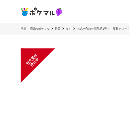
産直・通販のポケマル
野菜
なす
＜組み合わせ商品第1弾＞ 夏秋ナスと
注
文
受
付
停
止
中