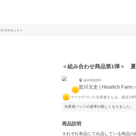
小ナスのセット☆
＜組み合わせ商品第1弾＞ 
栃木県真岡市
賀川元史 | Heartich Fa
マークのついた生産者さんは、過去1年
生産者バッジの基準が新しくなりました。
商品説明
それぞれ単品にて出品している商品の