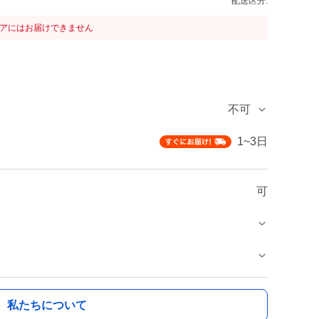
配送区分:
リアにはお届けできません
不可
1~3日
可
私たちについて