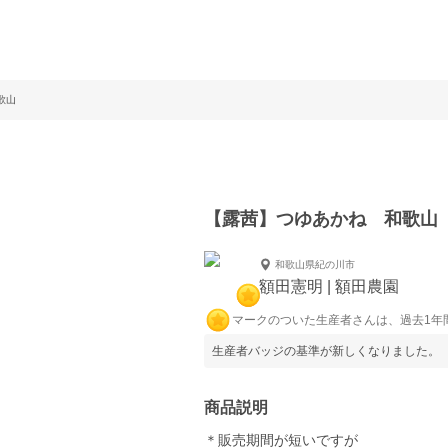
歌山
【露茜】つゆあかね 和歌山
和歌山県紀の川市
額田憲明 | 額田農園
マークのついた生産者さんは、過去1年
生産者バッジの基準が新しくなりました。
商品説明
＊販売期間が短いですが