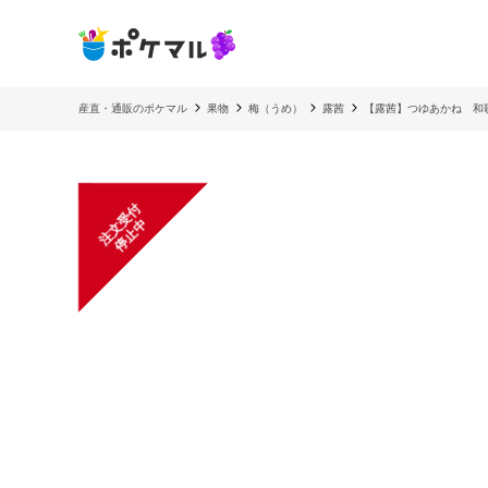
産直・通販のポケマル
果物
梅（うめ）
露茜
【露茜】つゆあかね 和
注
文
受
付
停
止
中