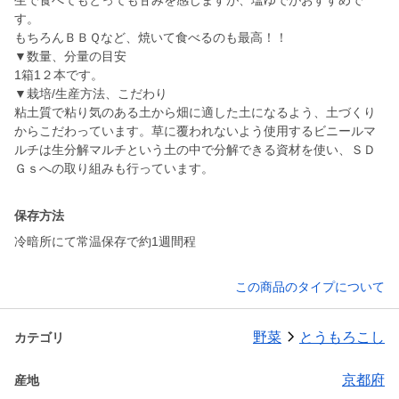
生で食べてもとっても甘みを感じますが、塩ゆでがおすすめで
す。
もちろんＢＢＱなど、焼いて食べるのも最高！！
▼数量、分量の目安
1箱1２本です。
▼栽培/生産方法、こだわり
粘土質で粘り気のある土から畑に適した土になるよう、土づくり
からこだわっています。草に覆われないよう使用するビニールマ
ルチは生分解マルチという土の中で分解できる資材を使い、ＳＤ
Ｇｓへの取り組みも行っています。
保存方法
冷暗所にて常温保存で約1週間程
この商品のタイプについて
野菜
とうもろこし
カテゴリ
京都府
産地