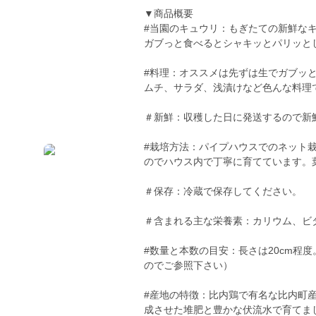
▼商品概要
#当園のキュウリ：もぎたての新鮮な
ガブっと食べるとシャキッとパリッと
#料理：オススメは先ずは生でガブッ
ムチ、サラダ、浅漬けなど色んな料理
＃新鮮：収穫した日に発送するので新
#栽培方法：パイプハウスでのネット
のでハウス内で丁寧に育てています。
＃保存：冷蔵で保存してください。
＃含まれる主な栄養素：カリウム、ビ
#数量と本数の目安：長さは20cm程度
のでご参照下さい）
#産地の特徴：比内鶏で有名な比内町
成させた堆肥と豊かな伏流水で育てま