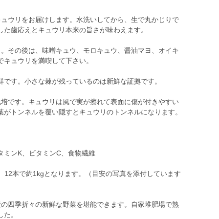
キュウリをお届けします。水洗いしてから、生で丸かじりで
した歯応えとキュウリ本来の旨さが味わえます。
と。その後は、味噌キュウ、モロキュウ、醤油マヨ、オイキ
でキュウリを満喫して下さい。
鮮です。小さな棘が残っているのは新鮮な証拠です。
栽培です。キュウリは風で実が擦れて表面に傷が付きやすい
葉がトンネルを覆い隠すとキュウリのトンネルになります。
タミンK、ビタミンC、食物繊維
。12本で約1kgとなります。（目安の写真を添付しています
産の四季折々の新鮮な野菜を堪能できます。自家堆肥場で熟
した。