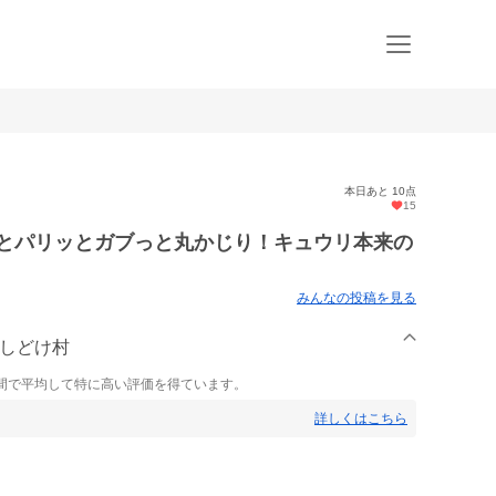
本日あと 10点
15
ッとパリッとガブっと丸かじり！キュウリ本来の
みんなの投稿を見る
園しどけ村
間で平均して特に高い評価を得ています。
詳しくはこちら