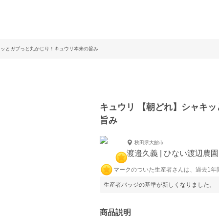
リッとガブっと丸かじり！キュウリ本来の旨み
キュウリ 【朝どれ】シャキ
旨み
秋田県大館市
渡邉久義 | ひない渡辺農
マークのついた生産者さんは、過去1年
生産者バッジの基準が新しくなりました。
商品説明