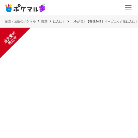
産直・通販のポケマル
野菜
にんにく
【今が旬】【有機JAS】オーガニック生にんに
注
文
受
付
停
止
中