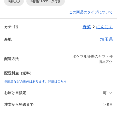
#新◯◯
#有機JASマーク付き
この商品のタイプについて
野菜
にんにく
カテゴリ
埼玉県
産地
ポケマル提携のヤマト便
配送方法
配送区分:
配送料金（送料）
※離島などの例外はあります。詳細はこちら
お届け日指定
可
注文から発送まで
1~5日