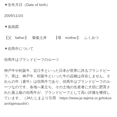
▼生年月日（Date of birth）
2009/11/24
▼血統図
【父 father】 菊俊土井 【母 mother】 ふくみつ
▼但馬牛について
但馬牛はブランドビーフのルーツ
神戸牛や松阪牛、近江牛といった日本が世界に誇るブランドビー
フ。実は、神戸牛、松阪牛といった牛の品種は存在しません。そ
れらの牛（素牛）は但馬牛であり、但馬牛はブランドビーフのル
ーツなのです。各地へ巣立ち、その土地の生産者に大切に肥育さ
れた最上級の但馬牛が、ブランドビーフとして高い評価を獲得し
ています。（JAたじまより引用 https://www.ja-tajima.or.jp/tokus
an/tajimaushi/）