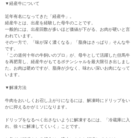
▼経産牛について
近年有名になってきた「経産牛」。
経産牛とは、出産を経験した母牛のことです。
一般的には、出産回数が多いほど価値が下がる、お肉が硬いと言
われています。
その一方で、「味が深く濃くなる」「脂身はさっぱり」そんな牛
です。
「この道何十年の牛飼いのプロ」が、母牛として活躍した但馬牛
を再肥育し、経産牛がもてるポテンシャルを最大限引き出しまし
た。お肉は硬めですが、脂身が少なく、味わい深いお肉になって
います。
▼解凍方法
牛肉をおいしくお召し上がりになるには、解凍時にドリップをい
かに抑えるかがミソになります。
ドリップをなるべく出さないように解凍するには、「冷蔵庫に入
れ、徐々に解凍してくいく」ことです。