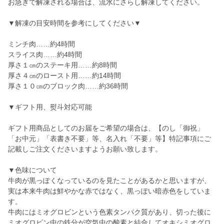
お急ぎで解凍される場合は、流水にさらし解凍してください。
▼解凍の目安時間を参考にしてください▼
ミンチ肉……約4時間
スライス肉……約4時間
厚さ１㎝のステーキ用……約8時間
厚さ４㎝のロースト用……約14時間
厚さ１０㎝のブロック肉……約36時間
▼ギフト用、熨斗対応可能
ギフト用商品としてのお届をご希望の場合は、【のし「御祝」
「お中元」「表書き不要」等、名入れ「不要」等】特記事項にご
記載しご注文くださいますようお願い致します。
▼色味について
牛肉が黒っぽくなっているのを見たことがあるかと思いますが、
実は本来牛肉は鮮やかな赤ではなく、黒っぽい暗赤色をしていま
す。
牛肉にはミオグロビンという色素タンパク質があり、切った後に
ミオグロビン中の鉄分が空気中の酸素と結合してオキシミオグロ