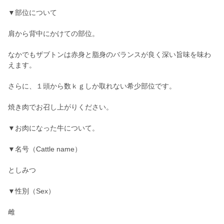
▼部位について
肩から背中にかけての部位。
なかでもザブトンは赤身と脂身のバランスが良く深い旨味を味わ
えます。
さらに、１頭から数ｋｇしか取れない希少部位です。
焼き肉でお召し上がりください。
▼お肉になった牛について。
▼名号（Cattle name）
としみつ
▼性別（Sex）
雌