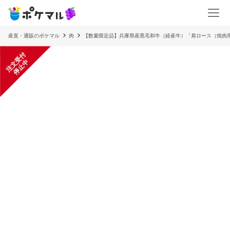
産直・通販のポケマル
肉
【数量限定品】兵庫県産黒毛和牛（経産牛）「肩ロース（焼肉用）
注
文
受
付
停
止
中