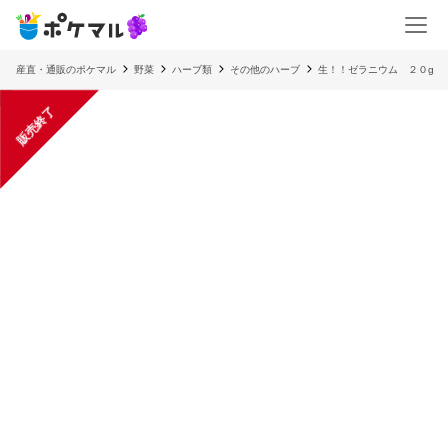
産直・通販のポケマル
野菜
ハーブ類
その他のハーブ
生！！ゼラニウム ２０g
販売終了