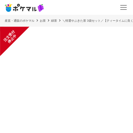
産直・通販のポケマル
お茶
緑茶
＼特選やぶきた茶 3袋セット／【ティータイムに良
注
文
受
付
停
止
中