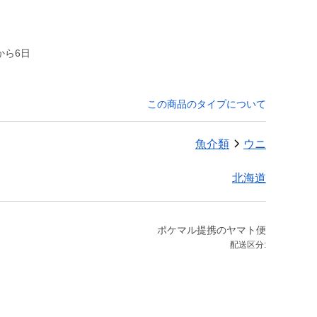
から6日
この商品のタイプについて
魚介類
ウニ
北海道
ポケマル提携のヤマト便
配送区分: