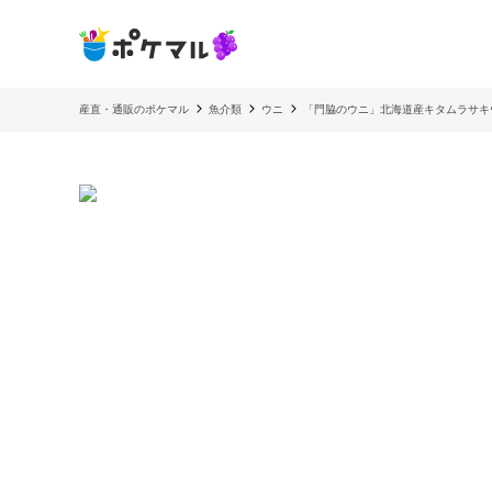
産直・通販のポケマル
魚介類
ウニ
「門脇のウニ」北海道産キタムラサキ