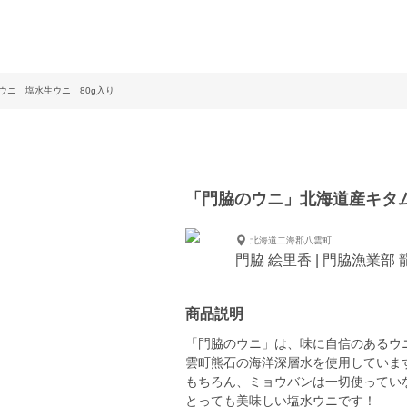
ウニ 塩水生ウニ 80g入り
「門脇のウニ」北海道産キタム
北海道二海郡八雲町
門脇 絵里香 | 門脇漁業部
商品説明
「門脇のウニ」は、味に自信のあるウ
雲町熊石の海洋深層水を使用していま
もちろん、ミョウバンは一切使ってい