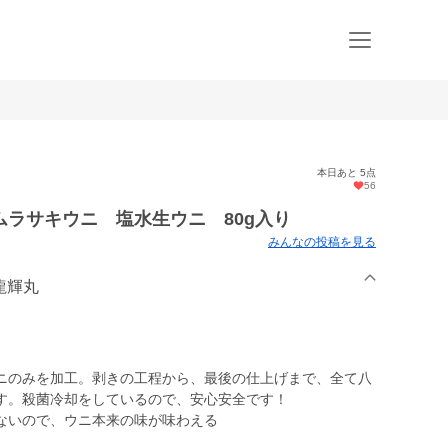
本日あと 5点
56
ラサキウニ 塩水生ウニ 80g入り
みんなの投稿を見る
 龍輝丸
ニのみを加工。剥きの工程から、最後の仕上げまで、全て八
す。殺菌冷却をしているので、安心安全です！
ないので、ウニ本来の味が味わえる