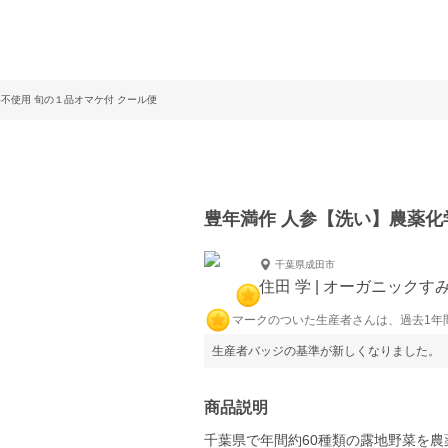
不使用 旬の１品オマケ付 クール便
豊年満作 人参【洗い】農薬化
千葉県成田市
住田 学 | オーガニックす
マークのついた生産者さんは、過去1年
生産者バッジの基準が新しくなりました。
商品説明
千葉県で年間約60種類の露地野菜を