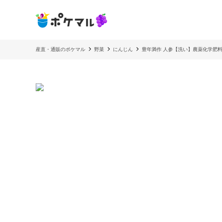
産直・通販のポケマル
野菜
にんじん
豊年満作 人参【洗い】農薬化学肥料