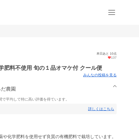
本日あと 10点
137
学肥料不使用 旬の１品オマケ付 クール便
みんなの投稿を見る
みだ農園
間で平均して特に高い評価を得ています。
詳しくはこちら
農薬や化学肥料を使用せず良質の有機肥料で栽培しています。