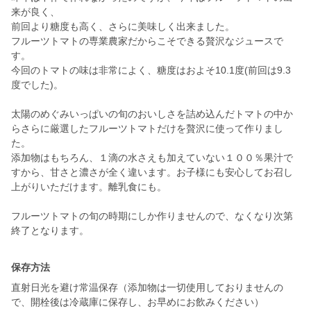
来が良く、
前回より糖度も高く、さらに美味しく出来ました。
フルーツトマトの専業農家だからこそできる贅沢なジュースで
す。
今回のトマトの味は非常によく、糖度はおよそ10.1度(前回は9.3
度でした)。
太陽のめぐみいっぱいの旬のおいしさを詰め込んだトマトの中か
らさらに厳選したフルーツトマトだけを贅沢に使って作りまし
た。
添加物はもちろん、１滴の水さえも加えていない１００％果汁で
すから、甘さと濃さが全く違います。お子様にも安心してお召し
上がりいただけます。離乳食にも。
フルーツトマトの旬の時期にしか作りませんので、なくなり次第
終了となります。
保存方法
直射日光を避け常温保存（添加物は一切使用しておりませんの
で、開栓後は冷蔵庫に保存し、お早めにお飲みください）