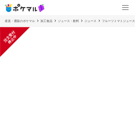
産直・通販のポケマル
加工食品
ジュース・飲料
ジュース
フルーツトマトジュース
注
文
受
付
停
止
中