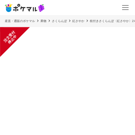
産直・通販のポケマル
果物
さくらんぼ
紅さやか
枝付きさくらんぼ〈紅さやか〉2
注
文
受
付
停
止
中