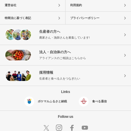
運営会社
利用規約
特商法に基づく表記
プライバシーポリシー
生産者の方へ
農家さん・漁師さんを募集しています!
法人・自治体の方へ
アライアンスのご相談はこちらから
採用情報
生産者と食べる人をつなぎたい
Links
ポケマルふるさと納税
食べる通信
Follow us