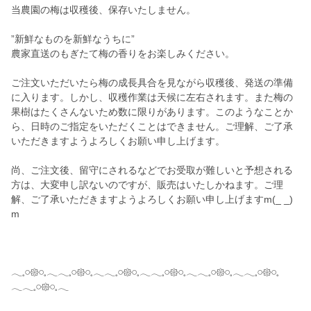
当農園の梅は収穫後、保存いたしません。
”新鮮なものを新鮮なうちに”
農家直送のもぎたて梅の香りをお楽しみください。
ご注文いただいたら梅の成長具合を見ながら収穫後、発送の準備
に入ります。しかし、収穫作業は天候に左右されます。また梅の
果樹はたくさんないため数に限りがあります。このようなことか
ら、日時のご指定をいただくことはできません。ご理解、ご了承
いただきますようよろしくお願い申し上げます。
尚、ご注文後、留守にされるなどでお受取が難しいと予想される
方は、大変申し訳ないのですが、販売はいたしかねます。ご理
解、ご了承いただきますようよろしくお願い申し上げますm(_ _)
m
𓂃𓈒𓏸𑁍𓏸𓈒𓂃𓂃𓈒𓏸𑁍𓏸𓈒𓂃𓂃𓈒𓏸𑁍𓏸𓈒𓂃𓂃𓈒𓏸𑁍𓏸𓈒𓂃𓂃𓈒𓏸𑁍𓏸𓈒𓂃𓂃𓈒𓏸𑁍𓏸𓈒
𓂃𓂃𓈒𓏸𑁍𓏸𓈒𓂃