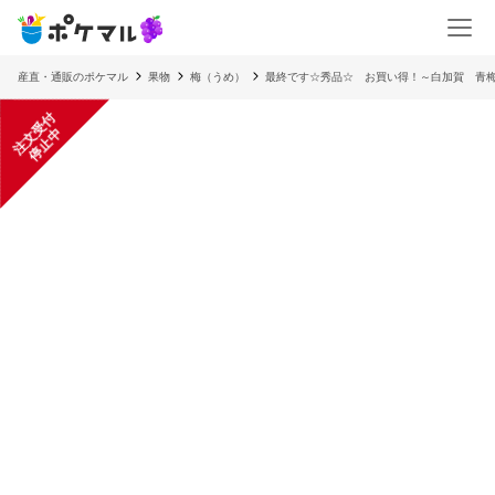
産直・通販のポケマル
果物
梅（うめ）
最終です☆秀品☆ お買い得！～白加賀 青
注
文
受
付
停
止
中