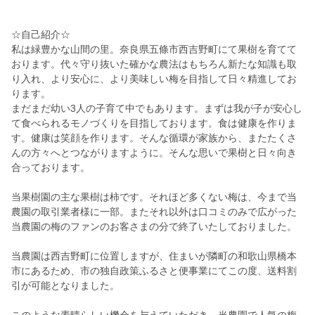
☆自己紹介☆
私は緑豊かな山間の里。奈良県五條市西吉野町にて果樹を育てて
おります。代々守り抜いた確かな農法はもちろん新たな知識も取
り入れ、より安心に、より美味しい梅を目指して日々精進してお
ります。
まだまだ幼い3人の子育て中でもあります。まずは我が子が安心し
て食べられるモノづくりを目指しております。食は健康を作りま
す。健康は笑顔を作ります。そんな循環が家族から、またたくさ
んの方々へとつながりますように。そんな思いで果樹と日々向き
合っております。
当果樹園の主な果樹は柿です。それほど多くない梅は、今まで当
農園の取引業者様に一部。またそれ以外は口コミのみで広がった
当農園の梅のファンのお客さまの分で終了いたしておりました。
当農園は西吉野町に位置しますが、住まいが隣町の和歌山県橋本
市にあるため、市の独自政策ふるさと便事業にてこの度、送料割
引が可能となりました。