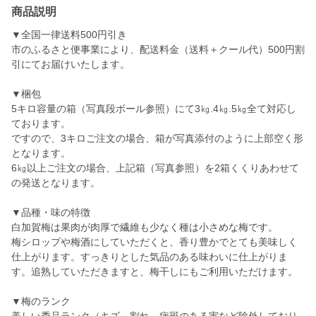
商品説明
▼全国一律送料500円引き
市のふるさと便事業により、配送料金（送料＋クール代）500円割
引にてお届けいたします。
▼梱包
5キロ容量の箱（写真段ボール参照）にて3㎏.4㎏.5㎏全て対応し
ております。
ですので、3キロご注文の場合、箱が写真添付のように上部空く形
となります。
6㎏以上ご注文の場合、上記箱（写真参照）を2箱くくりあわせて
の発送となります。
▼品種・味の特徴
白加賀梅は果肉が肉厚で繊維も少なく種は小さめな梅です。
梅シロップや梅酒にしていただくと、香り豊かでとても美味しく
仕上がります。すっきりとした気品のある味わいに仕上がりま
す。追熟していただきますと、梅干しにもご利用いただけます。
▼梅のランク