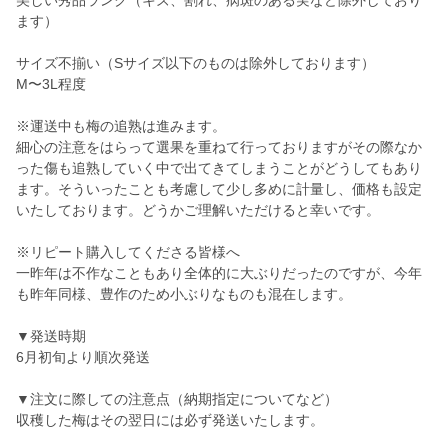
美しい秀品ランク（キズ、割れ、病斑のある実など除外しており
ます）
サイズ不揃い（Sサイズ以下のものは除外しております）
M〜3L程度
※運送中も梅の追熟は進みます。
細心の注意をはらって選果を重ねて行っておりますがその際なか
った傷も追熟していく中で出てきてしまうことがどうしてもあり
ます。そういったことも考慮して少し多めに計量し、価格も設定
いたしております。どうかご理解いただけると幸いです。
※リピート購入してくださる皆様へ
一昨年は不作なこともあり全体的に大ぶりだったのですが、今年
も昨年同様、豊作のため小ぶりなものも混在します。
▼発送時期
6月初旬より順次発送
▼注文に際しての注意点（納期指定についてなど）
収穫した梅はその翌日には必ず発送いたします。