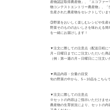
産物認証取得農産物」、「エコファー
物コンテストエントリー農産物」、「
生産された農産物をセレクトしていま
③野菜をおいしく楽しむレシピや生産
野菜そのもののおいしさを味わえる簡
を一緒にお届けします！
▼注文に際しての注意点（配送日程に
月～日曜日までにご注文いただいた商
（例：第一週の月～日曜日にご注文い
▼商品内容・分量の目安
旬の野菜の中から、5～10品をこちら
▼注文に際しての注意点
※セットの内容はご指示いただけませ
農産物の生育状況により、セットの内