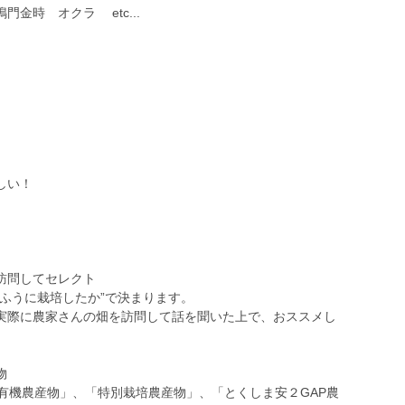
金時 オクラ etc...
しい！
訪問してセレクト
ふうに栽培したか”で決まります。
実際に農家さんの畑を訪問して話を聞いた上で、おススメし
物
有機農産物」、「特別栽培農産物」、「とくしま安２GAP農