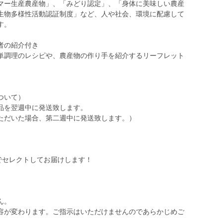
マー生産農産物」、「みどり認定」、「身体に美味しい農産
生物多様性活動認証制度」など、人や社会、環境に配慮して
す。
者の紹介付き
単調理のレシピや、農産物の作り手を紹介するリーフレット
ついて）
品を翌週中に発送致します。
ただいた場合、第二週中に発送致します。）
でセレクトしてお届けします！
ん。
容が変わります。ご指示はいただけませんのであらかじめご