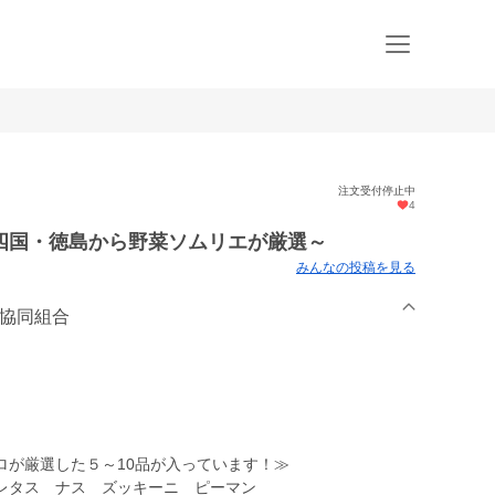
注文受付停止中
4
四国・徳島から野菜ソムリエが厳選～
みんなの投稿を見る
業協同組合
ロが厳選した５～10品が入っています！≫
レタス ナス ズッキーニ ピーマン