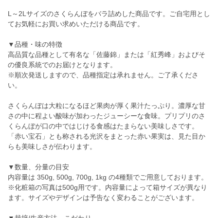
L～2Lサイズのさくらんぼをバラ詰めした商品です。ご自宅用とし
てお気軽にお買い求めいただける商品です。
▼品種・味の特徴
高品質な品種として有名な「佐藤錦」または「紅秀峰」およびそ
の優良系統でのお届けとなります。
※順次発送しますので、品種指定は承れません。ご了承くださ
い。
さくらんぼは大粒になるほど果肉が厚く果汁たっぷり。濃厚な甘
さの中に程よい酸味が加わったジューシーな食味。プリプリのさ
くらんぼが口の中ではじける食感はたまらない美味しさです。
「赤い宝石」とも称される光沢をまとった赤い果実は、見た目か
らも美味しさが伝わります。
▼数量、分量の目安
内容量は 350g, 500g, 700g, 1kg の4種類でご用意しております。
※化粧箱の写真は500g用です。内容量によって箱サイズが異なり
ます。サイズやデザインは予告なく変わることがございます。