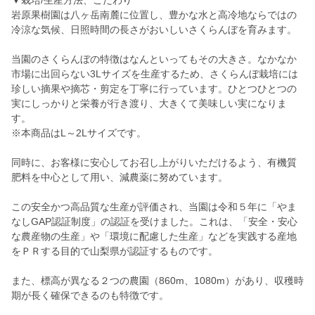
▼栽培/生産方法、こだわり
岩原果樹園は八ヶ岳南麓に位置し、豊かな水と高冷地ならではの
冷涼な気候、日照時間の長さがおいしいさくらんぼを育みます。
当園のさくらんぼの特徴はなんといってもその大きさ。なかなか
市場に出回らない3Lサイズを生産するため、さくらんぼ栽培には
珍しい摘果や摘芯・剪定を丁寧に行っています。ひとつひとつの
実にしっかりと栄養が行き渡り、大きくて美味しい実になりま
す。
※本商品はL～2Lサイズです。
同時に、お客様に安心してお召し上がりいただけるよう、有機質
肥料を中心として用い、減農薬に努めています。
この安全かつ高品質な生産が評価され、当園は令和５年に「やま
なしGAP認証制度」の認証を受けました。これは、「安全・安心
な農産物の生産」や「環境に配慮した生産」などを実践する産地
をＰＲする目的で山梨県が認証するものです。
また、標高が異なる２つの農園（860m、1080m）があり、収穫時
期が長く確保できるのも特徴です。