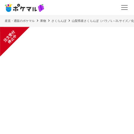
産直・通販のポケマル
果物
さくらんぼ
山梨県産さくらんぼ（バラ／L～2Lサイズ／
注
文
受
付
停
止
中