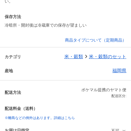
い。
保存方法
冷暗所・開封後は冷蔵庫での保存が望ましい
商品タイプについて（定期商品）
米・穀類
米・穀類のセット
カテゴリ
福岡県
産地
ポケマル提携のヤマト便
配送方法
配送区分:
配送料金（送料）
※離島などの例外はあります。詳細はこちら
お届け日指定
不可