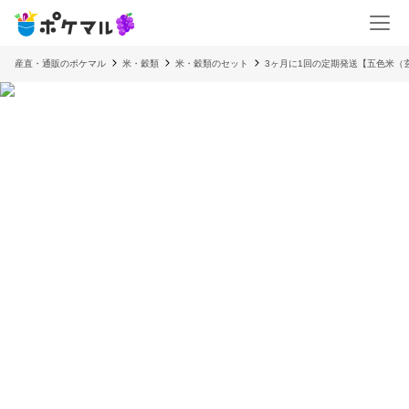
産直・通販のポケマル
米・穀類
米・穀類のセット
3ヶ月に1回の定期発送【五色米（