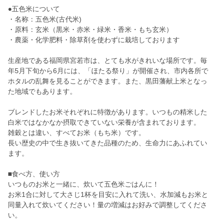
●五色米について
・名称：五色米(古代米)
・原料：玄米（黒米・赤米・緑米・香米・もち玄米）
・農薬・化学肥料・除草剤を使わずに栽培しております
生産地である福岡県宮若市は、とても水がきれいな場所です。毎
年5月下旬から6月には、「ほたる祭り」が開催され、市内各所で
ホタルの乱舞を見ることができます。また、黒田藩献上米となっ
た地域でもあります。
ブレンドしたお米それぞれに特徴があります。いつもの精米した
白米ではなかなか摂取できていない栄養が含まれております。
雑穀とは違い、すべてお米（もち米）です。
長い歴史の中で生き抜いてきた品種のため、生命力にあふれてい
ます。
■食べ方、使い方
いつものお米と一緒に、炊いて五色米ごはんに！
お米1合に対して大さじ1杯を目安に入れて洗い、水加減もお米と
同量入れて炊いてください！量の増減はお好みで調整してくださ
い。