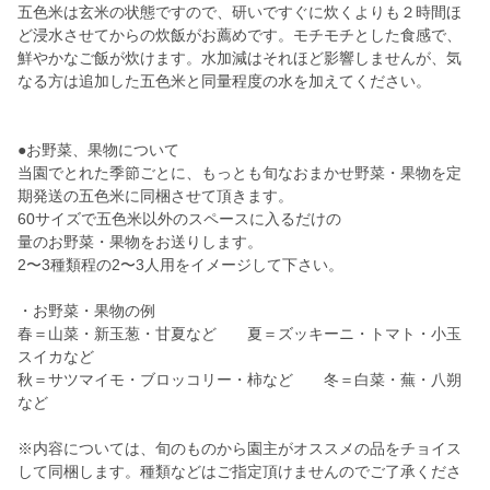
五色米は玄米の状態ですので、研いですぐに炊くよりも２時間ほ
ど浸水させてからの炊飯がお薦めです。モチモチとした食感で、
鮮やかなご飯が炊けます。水加減はそれほど影響しませんが、気
なる方は追加した五色米と同量程度の水を加えてください。
●お野菜、果物について
当園でとれた季節ごとに、もっとも旬なおまかせ野菜・果物を定
期発送の五色米に同梱させて頂きます。
60サイズで五色米以外のスペースに入るだけの
量のお野菜・果物をお送りします。
2〜3種類程の2〜3人用をイメージして下さい。
・お野菜・果物の例
春＝山菜・新玉葱・甘夏など 夏＝ズッキーニ・トマト・小玉
スイカなど
秋＝サツマイモ・ブロッコリー・柿など 冬＝白菜・蕪・八朔
など
※内容については、旬のものから園主がオススメの品をチョイス
して同梱します。種類などはご指定頂けませんのでご了承くださ