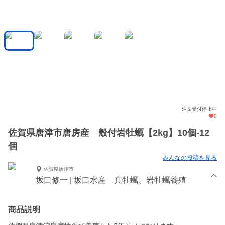
注文受付停止中
8
佐賀県唐津市唐房産 殼付岩牡蠣【2kg】10個-12
個
みんなの投稿を見る
佐賀県唐津市
坂口修一 | 坂口水産 真牡蠣、岩牡蠣養殖
商品説明