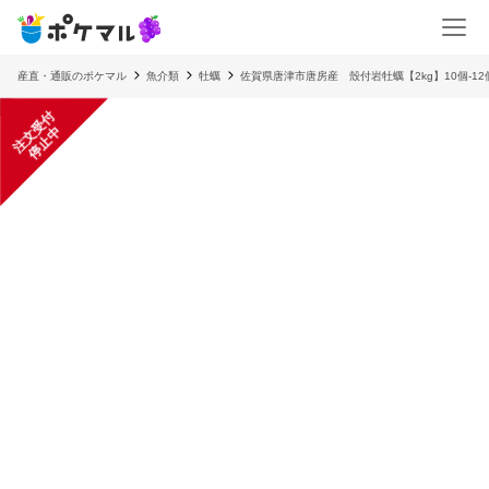
産直・通販のポケマル
魚介類
牡蠣
佐賀県唐津市唐房産 殼付岩牡蠣【2kg】10個-12
注
文
受
付
停
止
中