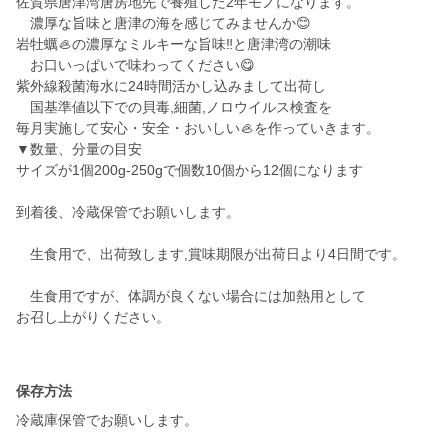
佐賀県唐津湾唐房地先で養殖した2年モノになります。
濃厚な旨味と唐津の海を感じてみませんか😊
岩牡蠣🦪の濃厚なミルキーな旨味‼️と唐津湾の潮味
お口いっぱいで味わってください😋
紫外線殺菌海水に24時間活かし込みまして出荷し
国基準値以下での貝毒,細菌,ノロウイルス検査を
毎月実施して安心・安全・おいしい🦪を作っていきます。
▼数量、分量の目安
サイズが1個200g-250gで個数10個から12個になります
到着後、冷蔵保管でお願いします。
生食用で、出荷致します,賞味期限が出荷日より4日間です。
生食用ですが、体調が良くない場合には加熱用として
お召し上がりください。
保存方法
冷蔵庫保管でお願いします。