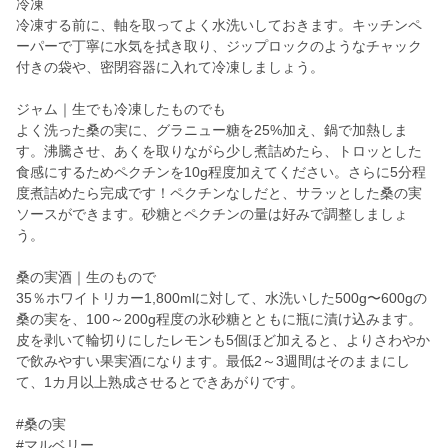
冷凍
冷凍する前に、軸を取ってよく水洗いしておきます。キッチンペ
ーパーで丁寧に水気を拭き取り、ジップロックのようなチャック
付きの袋や、密閉容器に入れて冷凍しましょう。
ジャム｜生でも冷凍したものでも
よく洗った桑の実に、グラニュー糖を25%加え、鍋で加熱しま
す。沸騰させ、あくを取りながら少し煮詰めたら、トロッとした
食感にするためペクチンを10g程度加えてください。さらに5分程
度煮詰めたら完成です！ペクチンなしだと、サラッとした桑の実
ソースができます。砂糖とペクチンの量は好みで調整しましょ
う。
桑の実酒｜生のもので
35％ホワイトリカー1,800mlに対して、水洗いした500g〜600gの
桑の実を、100～200g程度の氷砂糖とともに瓶に漬け込みます。
皮を剥いて輪切りにしたレモンも5個ほど加えると、よりさわやか
で飲みやすい果実酒になります。最低2～3週間はそのままにし
て、1カ月以上熟成させるとできあがりです。
#桑の実
#マルベリー