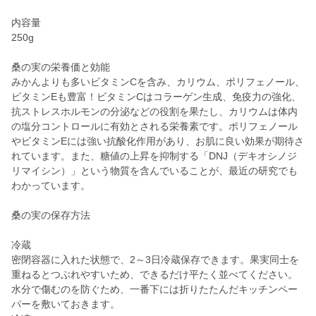
内容量
250g
桑の実の栄養価と効能
みかんよりも多いビタミンCを含み、カリウム、ポリフェノール、
ビタミンEも豊富！ビタミンCはコラーゲン生成、免疫力の強化、
抗ストレスホルモンの分泌などの役割を果たし、カリウムは体内
の塩分コントロールに有効とされる栄養素です。ポリフェノール
やビタミンEには強い抗酸化作用があり、お肌に良い効果が期待さ
れています。また、糖値の上昇を抑制する「DNJ（デキオシノジ
リマイシン）」という物質を含んでいることが、最近の研究でも
わかっています。
桑の実の保存方法
冷蔵
密閉容器に入れた状態で、2～3日冷蔵保存できます。果実同士を
重ねるとつぶれやすいため、できるだけ平たく並べてください。
水分で傷むのを防ぐため、一番下には折りたたんだキッチンペー
パーを敷いておきます。