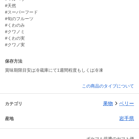
#天然
#スーパーフード
#旬のフルーツ
#くわのみ
#クワノミ
#くわの実
#クワノ実
保存方法
賞味期限目安は冷蔵庫にて1週間程度もしくは冷凍
この商品のタイプについて
果物
ベリー
カテゴリ
岩手県
産地
ポケマル提携のヤマト便