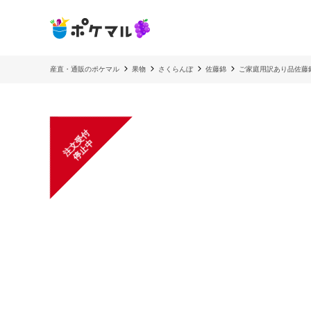
産直・通販のポケマル
果物
さくらんぼ
佐藤錦
ご家庭用訳あり品佐藤錦 
注
文
受
付
停
止
中