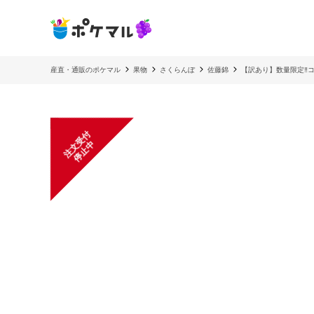
産直・通販のポケマル
果物
さくらんぼ
佐藤錦
【訳あり】数量限定‼︎コス
注
文
受
付
停
止
中