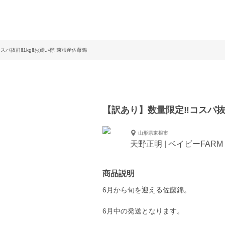
パ抜群‼︎1kg‼︎お買い得‼︎東根産佐藤錦
【訳あり】数量限定‼︎コスパ抜群
山形県東根市
天野正明 | ベイビーFARM
商品説明
6月から旬を迎える佐藤錦。
6月中の発送となります。