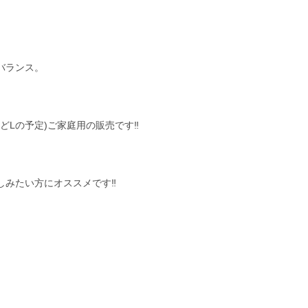
。
バランス。
どLの予定)ご家庭用の販売です‼︎
みたい方にオススメです‼︎