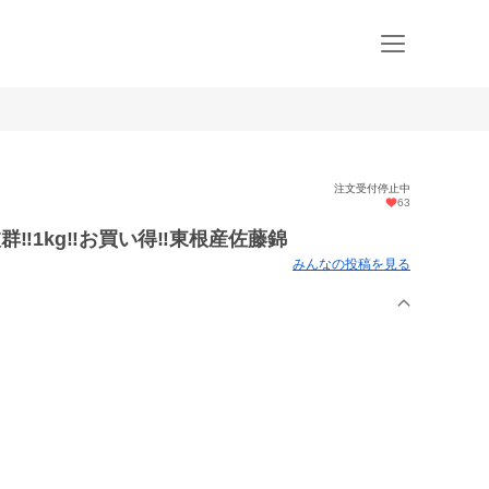
注文受付停止中
63
‼︎1kg‼︎お買い得‼︎東根産佐藤錦
みんなの投稿を見る