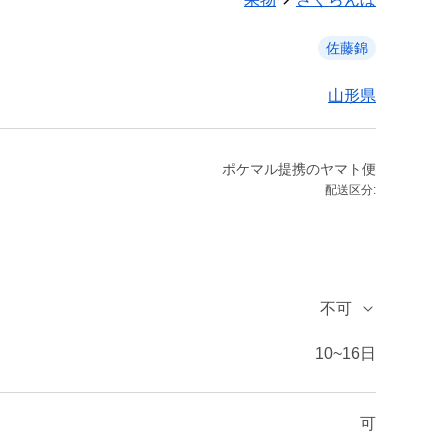
佐藤錦
山形県
ポケマル提携のヤマト便
配送区分:
不可
10~16日
可