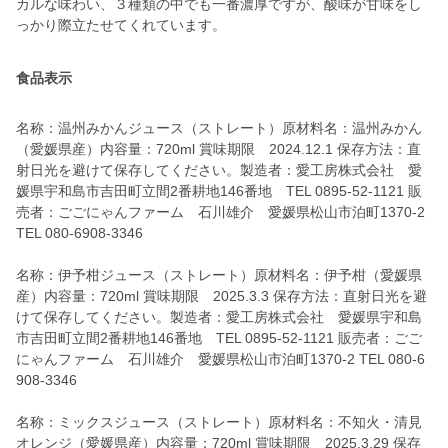
カルな味わい、３種類の中でも一番濃厚ですが、酸味が甘味をし
っかり際立たせてくれています。
食品表示
名称：温州みかんジュース（ストレート）原材料名：温州みかん
（愛媛県産）内容量：720ml 賞味期限 2024.12.1 保存方法：直
射日光を避けて保存してください。製造者：愛工房株式会社 愛
媛県宇和島市吉田町立間2番耕地146番地 TEL 0895-52-1121 販
売者：ごごにゃんファーム 石川雄介 愛媛県松山市泊町1370-2
TEL 080-6908-3346
名称：伊予柑ジュース（ストレート）原材料名：伊予柑（愛媛県
産）内容量：720ml 賞味期限 2025.3.3 保存方法：直射日光を避
けて保存してください。製造者：愛工房株式会社 愛媛県宇和島
市吉田町立間2番耕地146番地 TEL 0895-52-1121 販売者：ごご
にゃんファーム 石川雄介 愛媛県松山市泊町1370-2 TEL 080-6
908-3346
名称：ミックスジュース（ストレート）原材料名：不知火・清見
オレンジ（愛媛県産）内容量：720ml 賞味期限 2025.3.29 保存