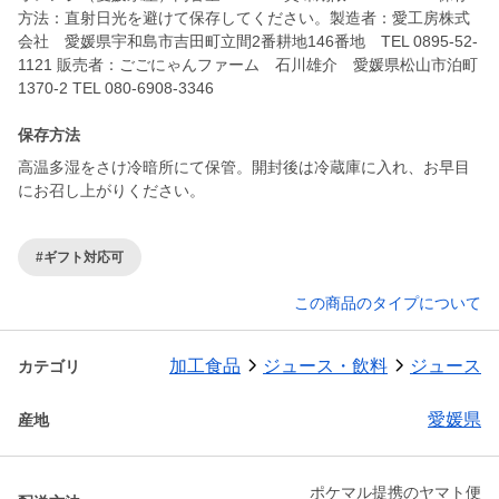
方法：直射日光を避けて保存してください。製造者：愛工房株式
会社 愛媛県宇和島市吉田町立間2番耕地146番地 TEL 0895-52-
1121 販売者：ごごにゃんファーム 石川雄介 愛媛県松山市泊町
1370-2 TEL 080-6908-3346
保存方法
高温多湿をさけ冷暗所にて保管。開封後は冷蔵庫に入れ、お早目
にお召し上がりください。
#ギフト対応可
この商品のタイプについて
加工食品
ジュース・飲料
ジュース
カテゴリ
愛媛県
産地
ポケマル提携のヤマト便