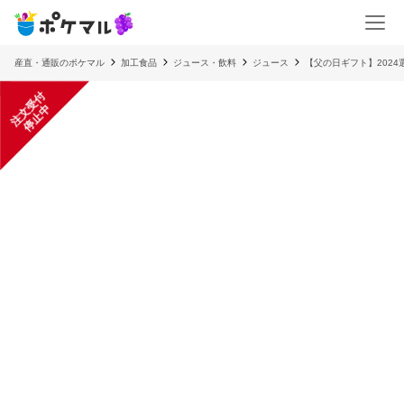
産直・通販のポケマル
加工食品
ジュース・飲料
ジュース
【父の日ギフト】202
注
文
受
付
停
止
中