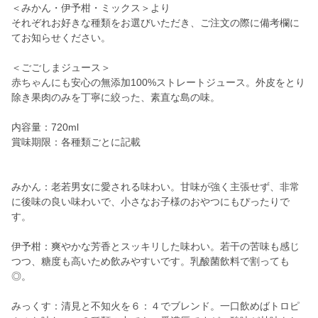
＜みかん・伊予柑・ミックス＞より
それぞれお好きな種類をお選びいただき、ご注文の際に備考欄に
てお知らせください。
＜ごごしまジュース＞
赤ちゃんにも安心の無添加100%ストレートジュース。外皮をとり
除き果肉のみを丁寧に絞った、素直な島の味。
内容量：720ml
賞味期限：各種類ごとに記載
みかん：老若男女に愛される味わい。甘味が強く主張せず、非常
に後味の良い味わいで、小さなお子様のおやつにもぴったりで
す。
伊予柑：爽やかな芳香とスッキリした味わい。若干の苦味も感じ
つつ、糖度も高いため飲みやすいです。乳酸菌飲料で割っても
◎。
みっくす：清見と不知火を６：４でブレンド。一口飲めばトロピ