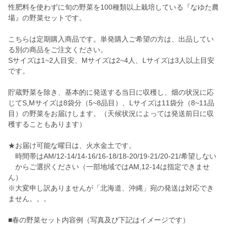
性肥料を使わずに旬の野菜を100種類以上栽培している『なゆた農
場』の野菜セットです。
こちらは定期購入商品です。単発購入ご希望の方は、出品してい
る別の商品をご注文ください。
Sサイズは1~2人目安、Mサイズは2~4人、Lサイズは3人以上目安
です。
貯蔵野菜を除き、基本的に発送する当日に収穫し、畑の状況に応
じてS,Mサイズは8袋分（5~8品目）、Lサイズは11袋分（8~11品
目）の野菜をお届けします。（天候状況によっては発送前日に収
穫することもあります）
★お届け可能な曜日は、火水金土です。
時間帯はAM/12-14/14-16/16-18/18-20/19-21/20-21/希望しない
からご選択ください（一部地域ではAM,12-14は指定できませ
ん）
※大変申し訳ありませんが「北海道、沖縄」宛の発送は対応でき
ません。。。
■春の野菜セット内容例（写真及び下記はイメージです）