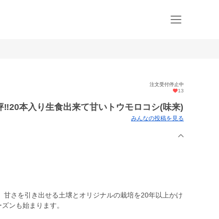
注文受付停止中
13
‼20本入り生食出来て甘いトウモロコシ(味来)
みんなの投稿を見る
、甘さを引き出せる土壌とオリジナルの栽培を20年以上かけ
ーズンも始まります。