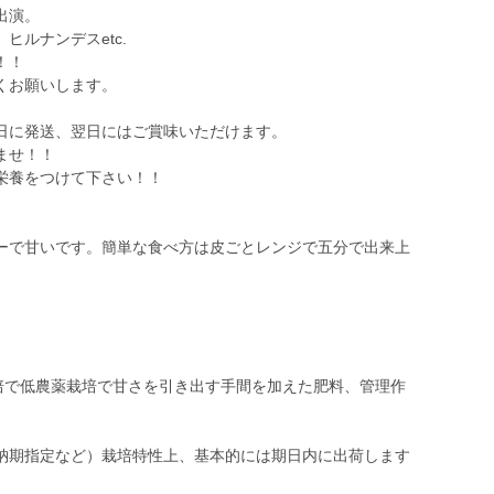
出演。
ヒルナンデスetc.
！！
くお願いします。
日に発送、翌日にはご賞味いただけます。
ませ！！
栄養をつけて下さい！！
ーで甘いです。簡単な食べ方は皮ごとレンジで五分で出来上
栽培で低農薬栽培で甘さを引き出す手間を加えた肥料、管理作
納期指定など）栽培特性上、基本的には期日内に出荷します
。