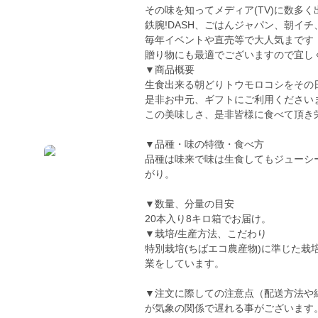
その味を知ってメディア(TV)に数多く
鉄腕!DASH、ごはんジャパン、朝イチ、
毎年イベントや直売等で大人気まです
贈り物にも最適でございますので宜し
▼商品概要
生食出来る朝どりトウモロコシをその
是非お中元、ギフトにご利用ください
この美味しさ、是非皆様に食べて頂き
▼品種・味の特徴・食べ方
品種は味来で味は生食してもジューシ
がり。
▼数量、分量の目安
20本入り8キロ箱でお届け。
▼栽培/生産方法、こだわり
特別栽培(ちばエコ農産物)に準じた
業をしています。
▼注文に際しての注意点（配送方法や
が気象の関係で遅れる事がございます