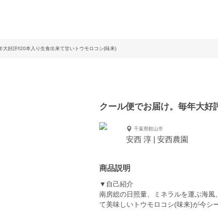
大好評‼20本入り生食出来て甘いトウモロコシ(味来)
クール便でお届け。毎年大好評
千葉県館山市
安西 淳 | 安西農園
商品説明
▼自己紹介
南房総の日照量、ミネラルを運ぶ海風
て美味しいトウモロコシ(味来)が今シ