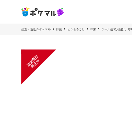
産直・通販のポケマル
野菜
とうもろこし
味来
クール便でお届け。毎年
注
文
受
付
停
止
中