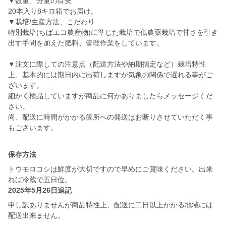
▼数量、分量の目安
20本入り8キロ箱でお届け。
▼栽培/生産方法、こだわり
特別栽培(ちばエコ農産物)に準じた栽培で低農薬栽培で甘さを引き
出す手間を加えた肥料、管理作業をしています。
▼注文に際しての注意点（配送方法や納期指定など）栽培特性
上、基本的には期日内に出荷しますが気象の関係で遅れる事がご
ざいます。
細かく検品していますが商品に何かありましたらメッセージくだ
さい。
尚、配送に時間がかかる箇所への発送はお断りさせていただく事
もございます。
保存方法
トウモロコシは鮮度が大切ですので早めにご賞味ください。出来
れば冷蔵で五日位。
2025年5月26日追記
申し訳ありませんが商品特性上、配送に二日以上かかる地域には
配送出来ません。