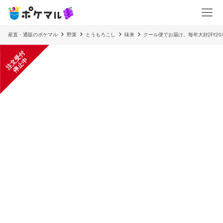
産直・通販のポケマル
野菜
とうもろこし
味来
クール便でお届け。毎年大好評‼20
注
文
受
付
停
止
中