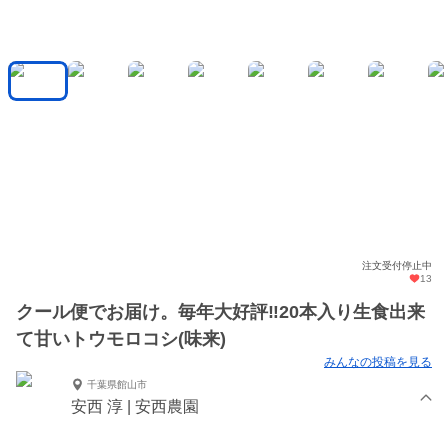
注文受付停止中
13
クール便でお届け。毎年大好評‼20本入り生食出来
て甘いトウモロコシ(味来)
みんなの投稿を見る
千葉県館山市
安西 淳 | 安西農園