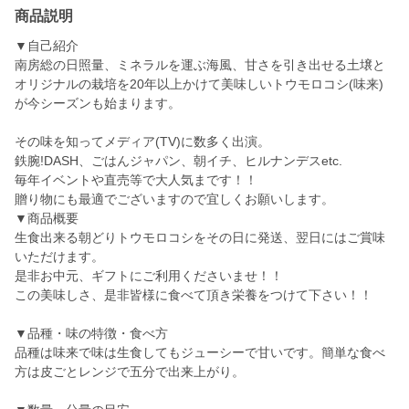
商品説明
▼自己紹介
南房総の日照量、ミネラルを運ぶ海風、甘さを引き出せる土壌と
オリジナルの栽培を20年以上かけて美味しいトウモロコシ(味来)
が今シーズンも始まります。
その味を知ってメディア(TV)に数多く出演。
鉄腕!DASH、ごはんジャパン、朝イチ、ヒルナンデスetc.
毎年イベントや直売等で大人気まです！！
贈り物にも最適でございますので宜しくお願いします。
▼商品概要
生食出来る朝どりトウモロコシをその日に発送、翌日にはご賞味
いただけます。
是非お中元、ギフトにご利用くださいませ！！
この美味しさ、是非皆様に食べて頂き栄養をつけて下さい！！
▼品種・味の特徴・食べ方
品種は味来で味は生食してもジューシーで甘いです。簡単な食べ
方は皮ごとレンジで五分で出来上がり。