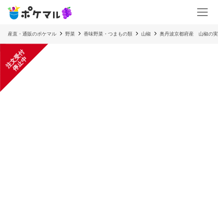
産直・通販のポケマル
野菜
香味野菜・つまもの類
山椒
奥丹波京都府産 山椒の実
注
文
受
付
停
止
中