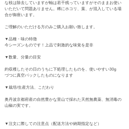
な枝は除去していますが軸は若干残っていますがそのままお使い
いただいて問題ありません。稀にホコリ、葉、が混入している場
合が御座います。
ご理解のいただける方のみご購入お願い致します。
▼品種・味の特徴
今シーズンものです！上品で刺激的な味覚を是非
▼数量、分量の目安
約収穫したその日のうちに下処理したものを、使いやすい30g
づつに真空パックしたものになります
▼栽培/生産方法、こだわり
奥丹波京都府産の自然豊かな里山で採れた天然無農薬、無消毒の
山椒の実です。
▼注文に際しての注意点（配送方法や納期指定など）