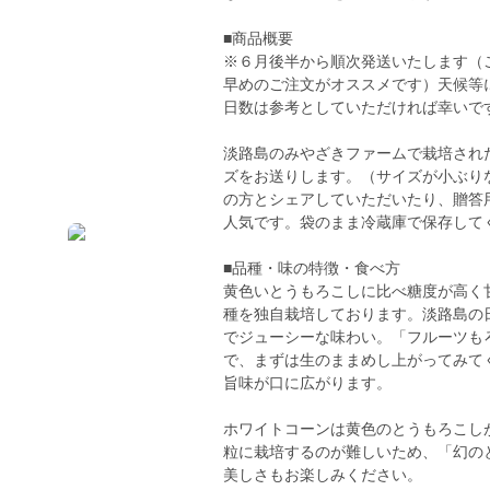
■商品概要
※６月後半から順次発送いたします（
早めのご注文がオススメです）天候等
日数は参考としていただければ幸いで
淡路島のみやざきファームで栽培されたホ
ズをお送りします。（サイズが小ぶり
の方とシェアしていただいたり、贈答
人気です。袋のまま冷蔵庫で保存して
■品種・味の特徴・食べ方
黄色いとうもろこしに比べ糖度が高く
種を独自栽培しております。淡路島の
でジューシーな味わい。「フルーツも
で、まずは生のままめし上がってみて
旨味が口に広がります。
ホワイトコーンは黄色のとうもろこし
粒に栽培するのが難しいため、「幻の
美しさもお楽しみください。