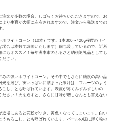
ご注文が多数の場合、しばらくお待ちいただきますので、お
により生育が大幅に左右されますので、注文から発送までの
す。
ワイトコーン（10本）です。1本300〜420g程度のサイ
な場合は本数で調整いたします）個包装しているので、近所
用にもオススメ！毎年洲本市のふるさと納税返礼品としても
ください。
甘みの強いホワイトコーン。その中でもさらに糖度の高い品
日光を浴び、実いっぱいに詰まった果汁は、フルーツのよう
ろこし」とも呼ばれています。表皮が薄くみずみずしいの
ください！火を通すと、さらに甘味が増しなんとも言えない
が近場にあると花粉がつき、黄色くなってしまいます。白い
とうもろこし」とも呼ばれています。パールの様に輝く粒の