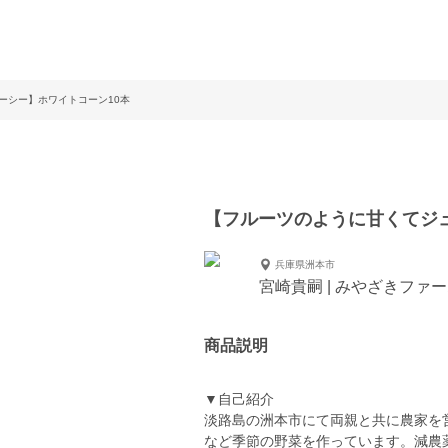
ーシー】ホワイトコーン10本
【フルーツのように甘くてジュ
兵庫県洲本市
宮崎貴嗣 | みやざきファ
商品説明
▼自己紹介
淡路島の洲本市にて両親と共に農家を
など季節の野菜を作っています。減農