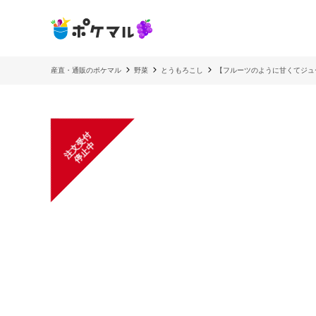
産直・通販のポケマル
野菜
とうもろこし
【フルーツのように甘くてジュ
注
文
受
付
停
止
中