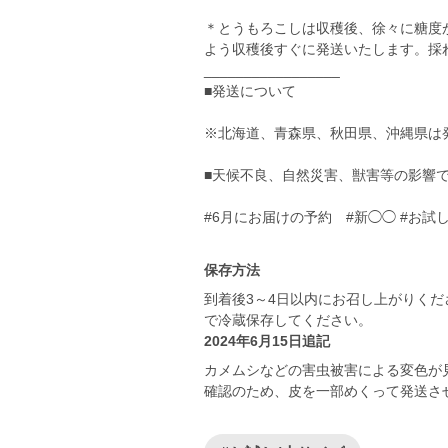
＊とうもろこしは収穫後、徐々に糖度
よう収穫後すぐに発送いたします。採
_________________
■発送について
※北海道、青森県、秋田県、沖縄県は
■天候不良、自然災害、獣害等の影響
#6月にお届けの予約 #新◯◯ #お試
保存方法
到着後3～4日以内にお召し上がりく
で冷蔵保存してください。
2024年6月15日追記
カメムシなどの害虫被害による変色が
確認のため、皮を一部めくって発送さ