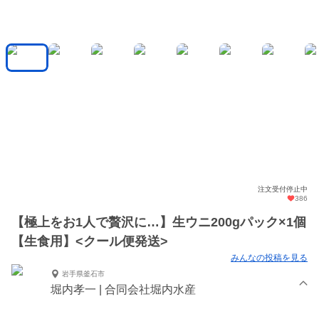
注文受付停止中
386
【極上をお1人で贅沢に…】生ウニ200gパック×1個
【生食用】<クール便発送>
みんなの投稿を見る
岩手県釜石市
堀内孝一 | 合同会社堀内水産