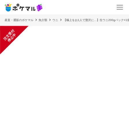
産直・通販のポケマル
魚介類
ウニ
【極上をお1人で贅沢に…】生ウニ200gパック×1
注
文
受
付
停
止
中