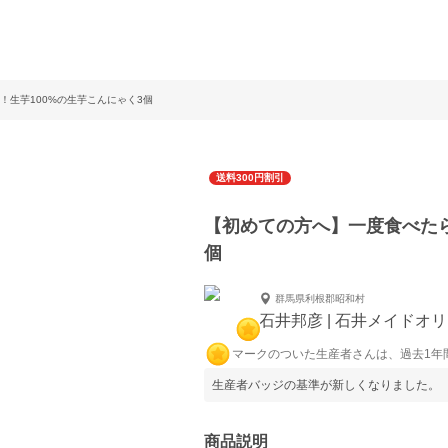
！生芋100%の生芋こんにゃく3個
送料300円割引
【初めての方へ】一度食べたら
個
群馬県利根郡昭和村
石井邦彦 | 石井メイドオ
マークのついた生産者さんは、過去1年
生産者バッジの基準が新しくなりました。
商品説明