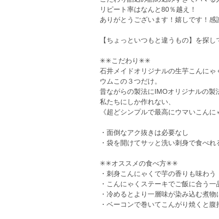
リピート率はなんと80％越え！
ありがとうございます！嬉しです！感
【ちょっといつもと違うもの】を探し
✳︎✳︎こだわり✳︎✳︎
石井メイドオリジナルの生芋こんにゃ
ウムこの３つだけ。
昔ながらの製法にIMOオリジナルの
私たちにしか作れない、
《超どシンプルで最高にウマいこんに
・面倒なアク抜きは必要なし
・袋を開けてサッと洗い刺身で食べれ
✳︎✳︎オススメの食べ方✳︎✳︎
・刺身こんにゃくで芋の香りも味わう
・こんにゃくステーキでご飯に合う一
・冷めるとより一層味が染み込む煮物
・ベーコンで巻いてこんがり焼くと腹