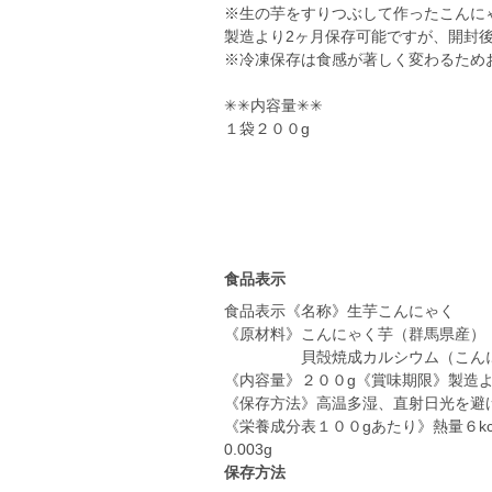
※生の芋をすりつぶして作ったこんに
製造より2ヶ月保存可能ですが、開封
※冷凍保存は食感が著しく変わるため
✳︎✳︎内容量✳︎✳︎
１袋２００g
食品表示
食品表示《名称》生芋こんにゃく
《原材料》こんにゃく芋（群馬県産）
貝殻焼成カルシウム（こんに
《内容量》２００g《賞味期限》製造
《保存方法》高温多湿、直射日光を
《栄養成分表１００gあたり》熱量６kcal
0.003g
保存方法