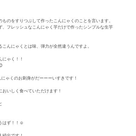
のものをすりつぶして作ったこんにゃくのことを言います。
ず、フレッシュなこんにゃく芋だけで作ったシンプルな生芋
るこんにゃくとは味、弾力が全然違うんですよ。
んにゃく！！

んにゃくのお刺身がだーーーいすきです！
においしく食べていただけます！
と
」
はず！！☺️
人続出です！