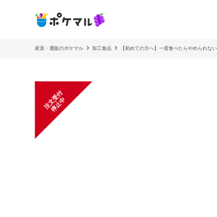
産直・通販のポケマル
加工食品
【初めての方へ】一度食べたらやめられない
注
文
受
付
停
止
中