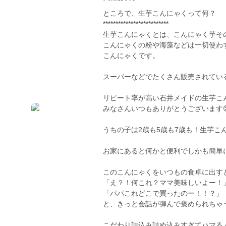
ところで、生芋こんにゃくって何？
**************************
生芋こんにゃくとは、こんにゃく芋そ
こんにゃくの粉や海藻などは一切使わ
こんにゃくです。
スーパーなどでたくさん販売されてい
リピート率が高い石井メイドの生芋こ
みなさんいつもありがとうございます
うちの子は2歳も5歳も7歳も！生芋こ
お家にあると何かと便利でしかも簡単
このこんにゃくをいつもの食卓に出す
「え？！何これ？ママ美味しいよー！
「パパこれどこで買ったのー！！？」
と、きっと会話が弾んで褒められちゃう
こだわり詰込み詰め込みすぎてハマる