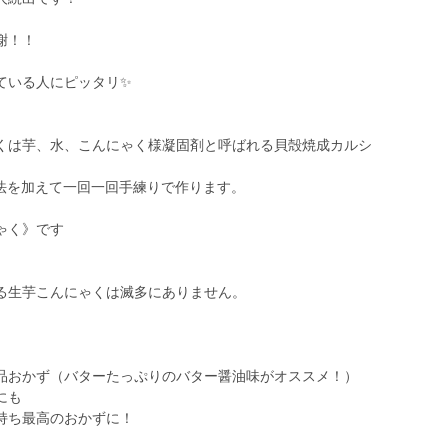
謝！！
ている人にピッタリ✨
くは芋、水、こんにゃく様凝固剤と呼ばれる貝殻焼成カルシ
製法を加えて一回一回手練りで作ります。
ゃく》です
る生芋こんにゃくは滅多にありません。
品おかず（バターたっぷりのバター醤油味がオススメ！）
にも
持ち最高のおかずに！