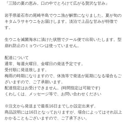
『三陸の夏の恵み。口の中でとろけて広がる贅沢な甘み』
岩手県釜石市の尾崎半島でウニ漁が解禁になりました。夏が旬の
キタムラサキウニをお届けします。淡泊で上品な甘みが特徴で
す。
生ウニを滅菌海水に漬けた状態でクール便で出荷いたします。型
崩れ防止のミョウバンは使っていません。
配達について
通常、毎週火曜日、金曜日の発送予定です。
受付順に発送致します。
梅雨の時期になりますので、休漁等で発送が延期になる場合もご
ざいますので、ご了承願います。
配達指定はお受けできません。(時間指定は可能です)
くわしくは、メッセージ等で、お問い合わせください
※注文から発送まで最長16日までしか設定出来ず、
商品説明には16日となっておりますが、場合によってはそれ以上
かかることもございますので、ご了承下さい。