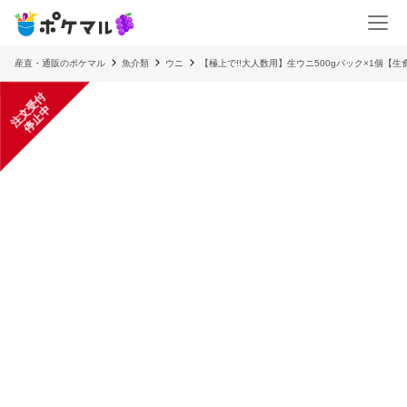
産直・通販のポケマル
魚介類
ウニ
【極上で!!大人数用】生ウニ500gパック×1個【生
注
文
受
付
停
止
中