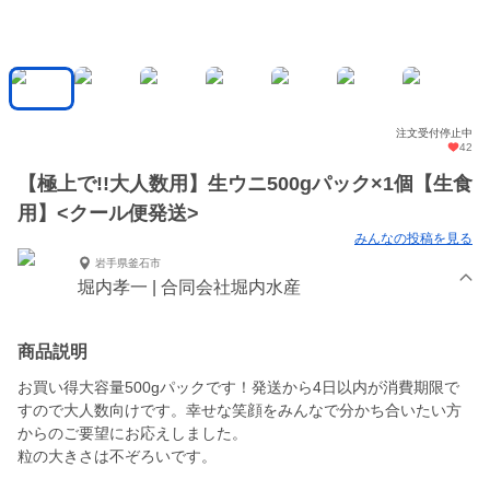
注文受付停止中
42
【極上で!!大人数用】生ウニ500gパック×1個【生食
用】<クール便発送>
みんなの投稿を見る
岩手県釜石市
堀内孝一 | 合同会社堀内水産
商品説明
お買い得大容量500gパックです！発送から4日以内が消費期限で
すので大人数向けです。幸せな笑顔をみんなで分かち合いたい方
からのご要望にお応えしました。
粒の大きさは不ぞろいです。