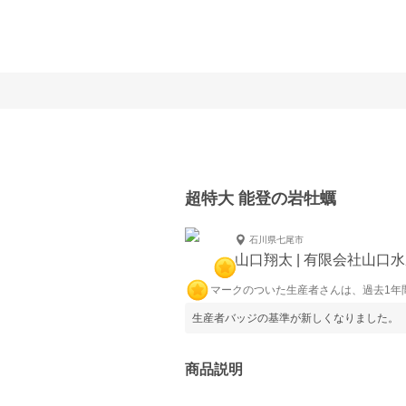
超特大 能登の岩牡蠣
石川県七尾市
山口翔太 | 有限会社山口
マークのついた生産者さんは、過去1年
生産者バッジの基準が新しくなりました。
商品説明