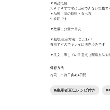
▼商品概要
大きすぎて市場に出荷できない規格で
▼品種・味の特徴・食べ方
生食用です
▼数量、分量の目安
▼栽培/生産方法、こだわり
養殖ですのでキレイに洗浄済みです
▼注文に際しての注意点（配送方法や
保存方法
冷蔵 出荷日含め4日間
#生産者直伝レシピ付き
#