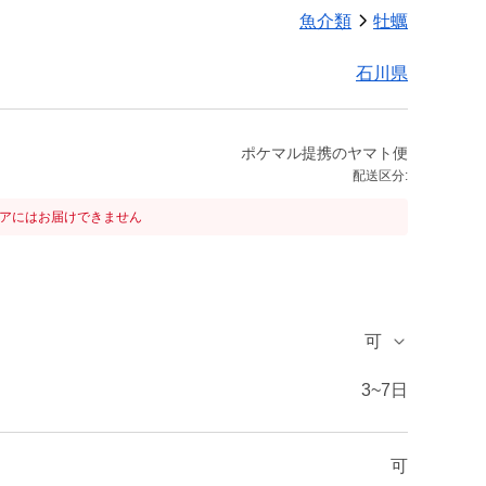
魚介類
牡蠣
石川県
ポケマル提携のヤマト便
配送区分:
リアにはお届けできません
可
3~7日
可