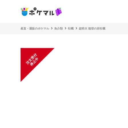
産直・通販のポケマル
魚介類
牡蠣
超特大 能登の岩牡蠣
注
文
受
付
停
止
中