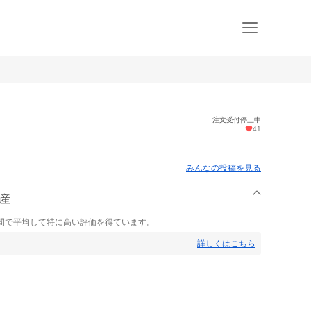
注文受付停止中
41
みんなの投稿を見る
水産
間で平均して特に高い評価を得ています。
詳しくはこちら