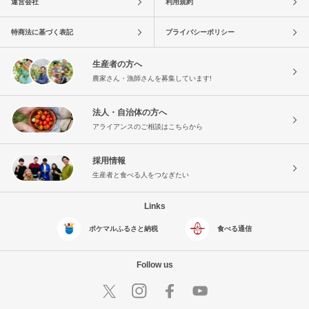
運営会社
利用規約
特商法に基づく表記
プライバシーポリシー
生産者の方へ
農家さん・漁師さんを募集しています!
法人・自治体の方へ
アライアンスのご相談はこちらから
採用情報
生産者と食べる人をつなぎたい
Links
ポケマルふるさと納税
食べる通信
Follow us