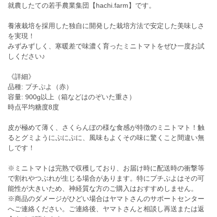
就農したての若手農業集団【hachi.farm】です。
養液栽培を採用した独自に開発した栽培方法で安定した美味しさ
を実現！
みずみずしく、寒暖差で味濃く育ったミニトマトをぜひ一度お試
しください♪
《詳細》
品種: プチぷよ（赤）
容量: 900g以上（箱などはのぞいた重さ）
時点平均糖度8度
皮が極めて薄く、さくらんぼの様な食感が特徴のミニトマト！触
るとグミようにぷにぷに、風味もよくその味に驚くこと間違い無
しです！
※ミニトマトは完熟で収穫しており、お届け時に配送時の衝撃等
で割れやつぶれが生じる場合があります。特にプチぷよはその可
能性が大きいため、神経質な方のご購入はおすすめしません。
※商品のダメージがひどい場合はヤマトさんのサポートセンター
へご連絡ください。ご連絡後、ヤマトさんと相談し再送または返