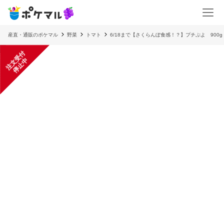
産直・通販のポケマル
野菜
トマト
6/18まで【さくらんぼ食感！？】プチぷよ 900g
注
文
受
付
停
止
中