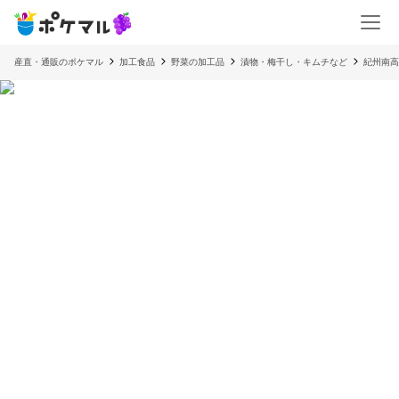
産直・通販のポケマル
加工食品
野菜の加工品
漬物・梅干し・キムチなど
紀州南高