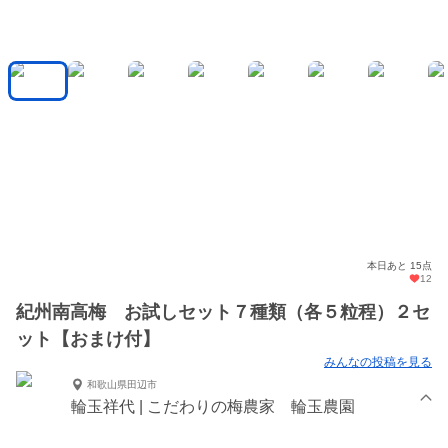
本日あと 15点
12
紀州南高梅 お試しセット７種類（各５粒程）２セ
ット【おまけ付】
みんなの投稿を見る
和歌山県田辺市
輪玉祥代 | こだわりの梅農家 輪玉農園