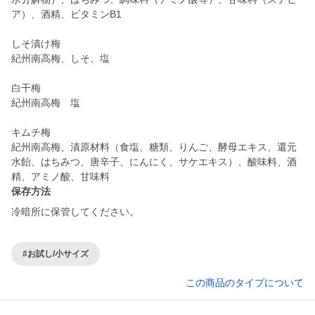
ア）、酒精、ビタミンB1
しそ漬け梅
紀州南高梅、しそ、塩
白干梅
紀州南高梅 塩
キムチ梅
紀州南高梅、漬原材料（食塩、糖類、りんご、酵母エキス、還元
水飴、はちみつ、唐辛子、にんにく、サケエキス）、酸味料、酒
精、アミノ酸、甘味料
保存方法
冷暗所に保管してください。
#お試し/小サイズ
この商品のタイプについて