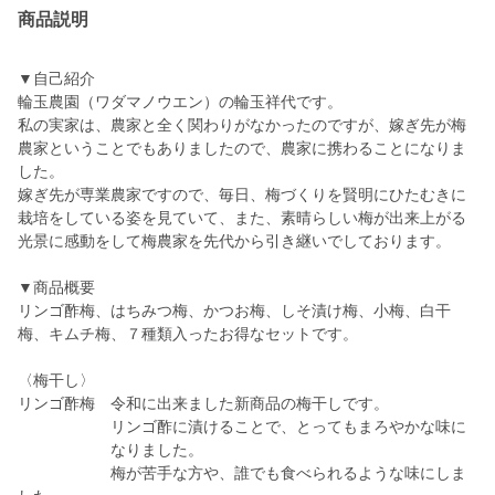
商品説明
▼自己紹介
輪玉農園（ワダマノウエン）の輪玉祥代です。
私の実家は、農家と全く関わりがなかったのですが、嫁ぎ先が梅
農家ということでもありましたので、農家に携わることになりま
した。
嫁ぎ先が専業農家ですので、毎日、梅づくりを賢明にひたむきに
栽培をしている姿を見ていて、また、素晴らしい梅が出来上がる
光景に感動をして梅農家を先代から引き継いでしております。
▼商品概要
リンゴ酢梅、はちみつ梅、かつお梅、しそ漬け梅、小梅、白干
梅、キムチ梅、７種類入ったお得なセットです。
〈梅干し〉
リンゴ酢梅 令和に出来ました新商品の梅干しです。
リンゴ酢に漬けることで、とってもまろやかな味に
なりました。
梅が苦手な方や、誰でも食べられるような味にしま