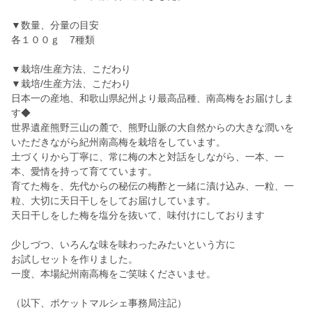
▼数量、分量の目安
各１００ｇ 7種類
▼栽培/生産方法、こだわり
▼栽培/生産方法、こだわり
日本一の産地、和歌山県紀州より最高品種、南高梅をお届けしま
す◆
世界遺産熊野三山の麓で、熊野山脈の大自然からの大きな潤いを
いただきながら紀州南高梅を栽培をしています。
土づくりから丁寧に、常に梅の木と対話をしながら、一本、一
本、愛情を持って育てています。
育てた梅を、先代からの秘伝の梅酢と一緒に漬け込み、一粒、一
粒、大切に天日干しをしてお届けしています。
天日干しをした梅を塩分を抜いて、味付けにしております
少しづつ、いろんな味を味わったみたいという方に
お試しセットを作りました。
一度、本場紀州南高梅をご笑味くださいませ。
（以下、ポケットマルシェ事務局注記）