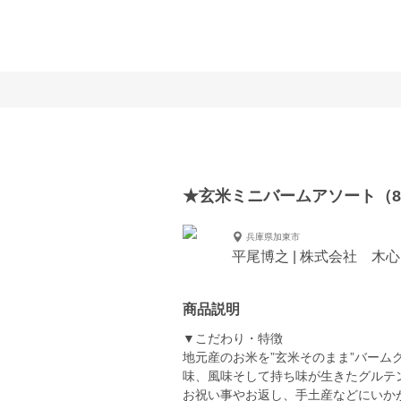
★玄米ミニバームアソート（8
兵庫県加東市
平尾博之 | 株式会社 木
商品説明
▼こだわり・特徴
地元産のお米を”玄米そのまま”バー
味、風味そして持ち味が生きたグルテン
お祝い事やお返し、手土産などにいか