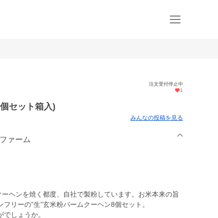
注文受付停止中
1
個セット箱入)
みんなの投稿を見る
心ファーム
ムクーヘンを焼く都度、自社で製粉しています。お米本来の旨
フリーの”生”玄米粉バームクーヘン8個セット。
がでしょうか。