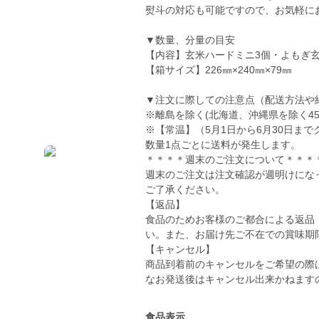
熨斗の対応も可能ですので、お気軽に
▼数量、分量の目安
【内容】玄米ハードミニ3個・よもぎ玄
【箱サイズ】226㎜×240㎜×79㎜
▼注文に際しての注意点（配送方法や
※離島を除く(北海道、沖縄県を除く45
※【常温】（5月1日から6月30日まで
数量1点ごとに送料が発生します。
＊＊＊＊週末のご注文について＊＊＊
週末のご注文は注文確認が週明けにな
ご了承ください。
【返品】
食品のためお客様のご都合による返品
い。また、お届け先ご不在での賞味期
【キャンセル】
商品到着前のキャンセルをご希望の際
なお発送後はキャンセル出来かねます
食品表示