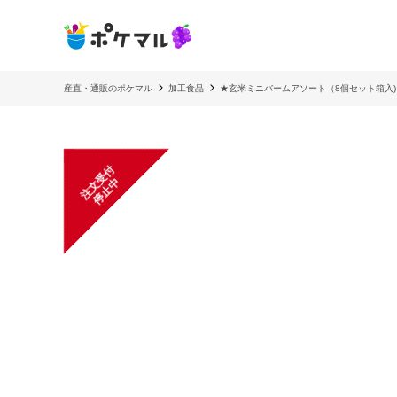
産直・通販のポケマル
加工食品
★玄米ミニバームアソート（8個セット箱入)
注
文
受
付
停
止
中