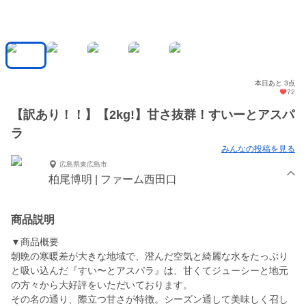
本日あと 3点
72
【訳あり！！】【2kg!】甘さ抜群！すいーとアスパ
ラ
みんなの投稿を見る
広島県東広島市
柏尾博明 | ファーム西田口
商品説明
▼商品概要
朝晩の寒暖差が大きな地域で、澄んだ空気と綺麗な水をたっぷり
と吸い込んだ『すい〜とアスパラ』は、甘くてジューシーと地元
の方々から大好評をいただいております。
その名の通り、際立つ甘さが特徴。シーズン通して美味しく召し