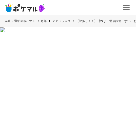
産直・通販のポケマル
野菜
アスパラガス
【訳あり！！】【2kg!】甘さ抜群！すいー