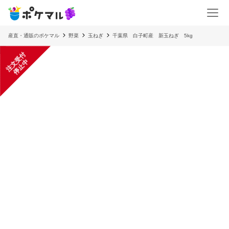
産直・通販のポケマル
野菜
玉ねぎ
千葉県 白子町産 新玉ねぎ 5kg
注
文
受
付
停
止
中