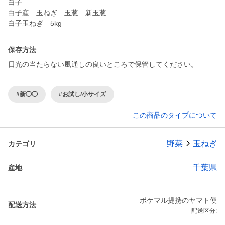
白子
白子産 玉ねぎ 玉葱 新玉葱
白子玉ねぎ 5kg
保存方法
日光の当たらない風通しの良いところで保管してください。
#新◯◯
#お試し/小サイズ
この商品のタイプについて
野菜
玉ねぎ
カテゴリ
千葉県
産地
ポケマル提携のヤマト便
配送方法
配送区分: