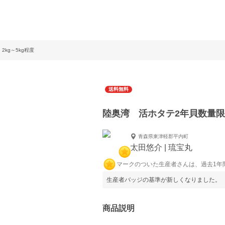
kg～5kg程度
送料無料
陸奥湾 活ホタテ2年貝数量限定
青森県東津軽郡平内町
太田悠介 | 琉宝丸
マークのついた生産者さんは、過去1年
生産者バッジの基準が新しくなりました。
商品説明