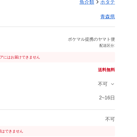
魚介類
ホタテ
青森県
ポケマル提携のヤマト便
配送区分:
リアにはお届けできません
送料無料
不可
2~16日
不可
用はできません