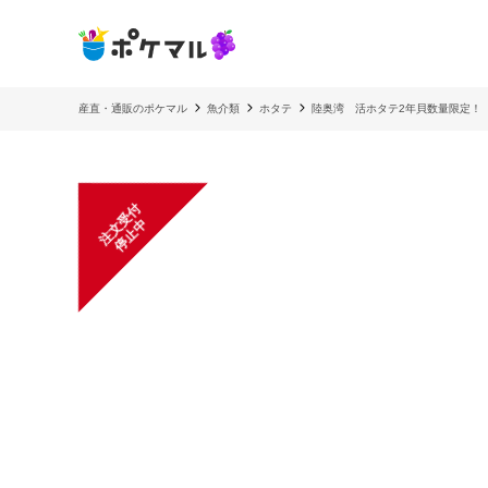
産直・通販のポケマル
魚介類
ホタテ
陸奥湾 活ホタテ2年貝数量限定！ 2
注
文
受
付
停
止
中