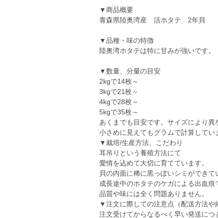
▼商品概要
青森県陸奥湾産 活ホタテ 2年貝
▼品種・味の特徴
陸奥湾ホタテは特に甘みが強いです。
▼数量、分量の目安
2kgで14枚～
3kgで21枚～
4kgで28枚～
5kgで35枚～
あくまでも目安です。サイズにより異
小さめに見えてもグラムで計算してい
▼栽培/生産方法、こだわり
耳吊りという養殖方法にて
愛情を込めて大切に育てています。
貝の内面に稀に黒っぽいシミができて
成長途中のホタテのケガによる出血痕
品質や味には全く問題ありません。
▼注文に際しての注意点（配送方法や
注文受けてからなるべく早い発送につ