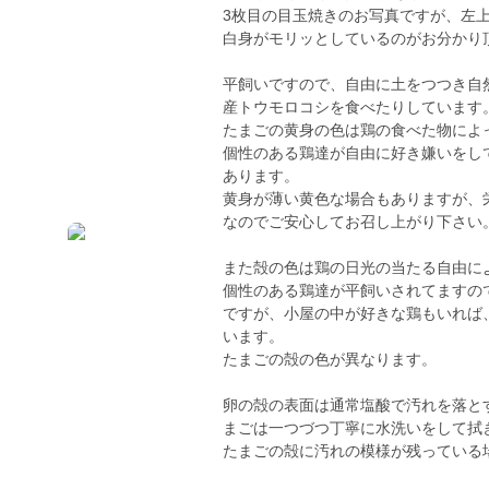
3枚目の目玉焼きのお写真ですが、左
白身がモリッとしているのがお分かり
平飼いですので、自由に土をつつき自
産トウモロコシを食べたりしています
たまごの黄身の色は鶏の食べた物によ
個性のある鶏達が自由に好き嫌いをし
あります。
黄身が薄い黄色な場合もありますが、
なのでご安心してお召し上がり下さい
また殻の色は鶏の日光の当たる自由に
個性のある鶏達が平飼いされてますの
ですが、小屋の中が好きな鶏もいれば
います。
たまごの殻の色が異なります。
卵の殻の表面は通常塩酸で汚れを落と
まごは一つづつ丁寧に水洗いをして拭
たまごの殻に汚れの模様が残っている