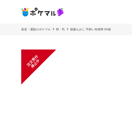
産直・通販のポケマル
卵・乳
後藤もみじ 平飼い有精卵 80個
注
文
受
付
停
止
中