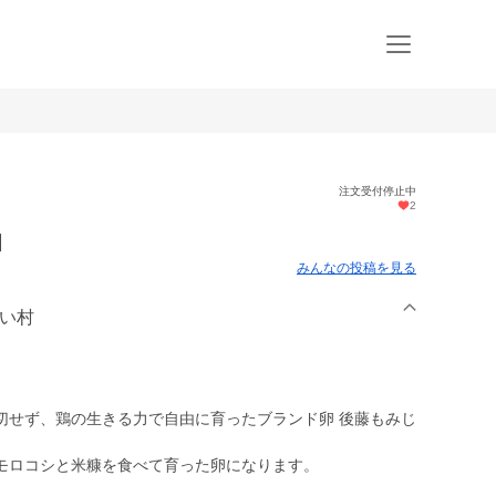
注文受付停止中
2
個
みんなの投稿を見る
しい村
切せず、鶏の生きる力で自由に育ったブランド卵 後藤もみじ
モロコシと米糠を食べて育った卵になります。