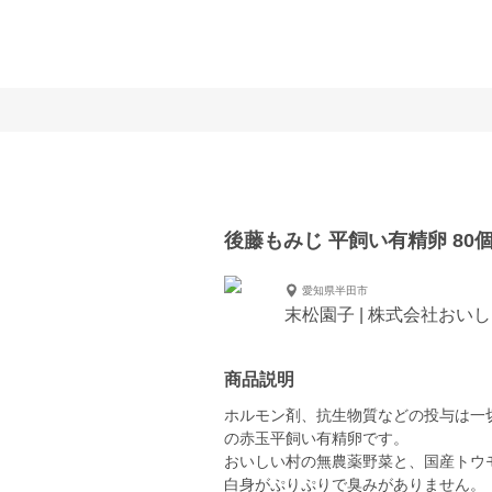
後藤もみじ 平飼い有精卵 80
愛知県半田市
末松園子 | 株式会社おい
商品説明
ホルモン剤、抗生物質などの投与は一
の赤玉平飼い有精卵です。
おいしい村の無農薬野菜と、国産トウ
白身がぷりぷりで臭みがありません。