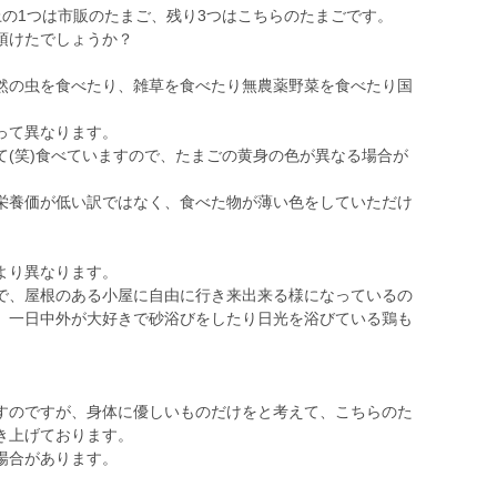
上の1つは市販のたまご、残り3つはこちらのたまごです。
頂けたでしょうか？
然の虫を食べたり、雑草を食べたり無農薬野菜を食べたり国
。
って異なります。
て(笑)食べていますので、たまごの黄身の色が異なる場合が
栄養価が低い訳ではなく、食べた物が薄い色をしていただけ
。
より異なります。
で、屋根のある小屋に自由に行き来出来る様になっているの
、一日中外が大好きで砂浴びをしたり日光を浴びている鶏も
すのですが、身体に優しいものだけをと考えて、こちらのた
き上げております。
場合があります。