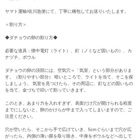
ヤマト運輸/佐川急便にて、丁寧に梱包してお送りいたします。
＜割り方＞
◆ダチョウの卵の割り方◆
必要な道具：懐中電灯（ライト）、釘（ノミなど固いもの）、カ
ナヅチ、ボウル
ダチョウの卵の頂部には、空気穴＝「気室」という部分がありま
す。（割りやすい部分） 暗いところで、ライトを当て、そこを探
しましょう。 気室を見つけたら、その周辺に、釘などの固いもの
を当て、金づちで叩いて割っていきます。
このとき、あまり力を入れすぎず、表面だけ穴が開けられる程度
までにしないと、卵のかけらが中まで入ってしまいますので、ご
注意ください。
穴が空いたら、そこから手で広げていき、5cmぐらいまで穴が広
がったら、内側の薄い膜を取り除き、中身をボウルなどへ出して