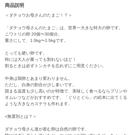
商品説明
＜ダチョウお母さんのたまご！？＞
「ダチョウ母さんのたまご」は、世界一大きな特大の卵です。
ニワトリの卵 20個〜30個分。
重さにして、1.0kg〜1.5kgです。
とっても硬い卵です。
時には大人が乗っても割れないほど！
割るときは必ずトンカチを忘れずにご用意ください。
中身は鶏卵とあまり変わりません。
ただし、白身の割合が少し多いです。
固まる温度も少し高いのが特徴で、美味しく食べるならプリンや
オムレツなどがおすすめです。「ぐりとぐら」の絵本に出てくる
ような大きなカステラも作れます。
<無選別とは？＞
ダチョウ母さん達が産む卵は自然の卵です。