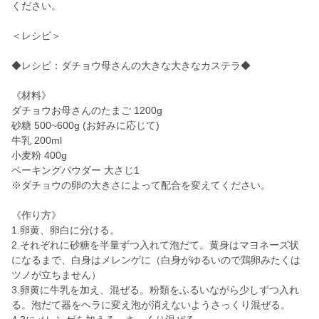
ください。
＜レシピ＞
◆レシピ：ダチョウ母さんの大きな大きなカステラ◆
《材料》
ダチョウお母さんのたまご 1200g
砂糖 500~600g (お好みに応じて)
牛乳 200ml
小麦粉 400g
ベーキングパウダー 大さじ1
※ダチョウの卵の大きさによって配合を変えてください。
《作り方》
1.卵黄、卵白に分ける。
2.それぞれに砂糖を半量ずつ入れて泡だて。黄身はマヨネーズ状
になるまで、白身はメレンゲに（白身がゆるいので鶏卵みたくは
ツノが立ちません）
3.卵黄に牛乳を加え、混ぜる。粉類をふるいながら少しずつ入れ
る。泡だて器をヘラに変え泡が消えないようさっくり混ぜる。