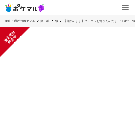
産直・通販のポケマル
卵・乳
卵
【自然のまま】ダチョウお母さんのたまご 1.0〜1.5k
注
文
受
付
停
止
中