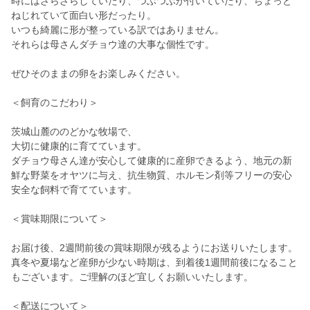
時にはざらざらしていたり、つぶつぶが付いていたり、ちょっと
ねじれていて面白い形だったり。
いつも綺麗に形が整っている訳ではありません。
それらは母さんダチョウ達の大事な個性です。
ぜひそのままの卵をお楽しみください。
＜飼育のこだわり＞
茨城山麓ののどかな牧場で、
大切に健康的に育てています。
ダチョウ母さん達が安心して健康的に産卵できるよう、地元の新
鮮な野菜をオヤツに与え、抗生物質、ホルモン剤等フリーの安心
安全な飼料で育てています。
＜賞味期限について＞
お届け後、2週間前後の賞味期限が残るようにお送りいたします。
真冬や夏場など産卵が少ない時期は、到着後1週間前後になること
もございます。ご理解のほど宜しくお願いいたします。
＜配送について＞