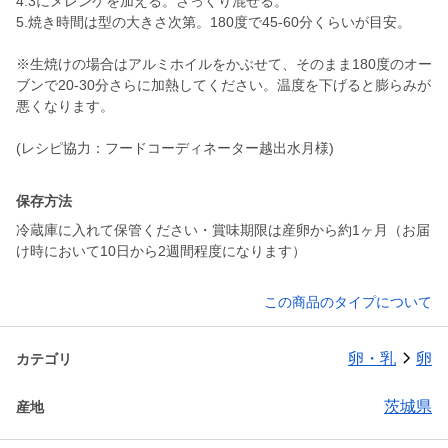
4.3にメレンゲを加える。さっくり混ぜる。
5.焼き時間は型の大きさ次第。180度で45-60分くらいが目安。
※生焼けの場合はアルミホイルをかぶせて、そのまま180度のオー
ブンで20-30分さらに加熱してください。温度を下げると膨らみが
悪くなります。
(レシピ協力：フードコーディネーター越出水月様)
保存方法
冷蔵庫に入れて保管ください・賞味期限は産卵から約1ヶ月（お届
け時において10日から2週間程度になります）
この商品のタイプについて
卵・乳
卵
カテゴリ
茨城県
産地