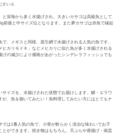
さい⚠️
）と深海から多く水揚げされ、大きいカサゴは高級魚として
0g前後と中サイズ位となります。また夢カサゴは赤魚で縁起
魚で、メギスと同様、底引網で水揚げされる人気の魚です。
メヒカリモドキ」などメヒカリに似た魚が多く水揚げされる
揚げの減少により価格があがったシンデレラフィッシュでも
いサイズを、水揚げされた状態でお届けします。鱗・エラワ
すが、魚を捌いてみたい！魚料理してみたい方にはとてもナ
中では1番人気の魚で、小骨が軟らかく淡泊な味わいでお子
ことができます。焼き物はもちろん、天ぷらや唐揚げ・南蛮