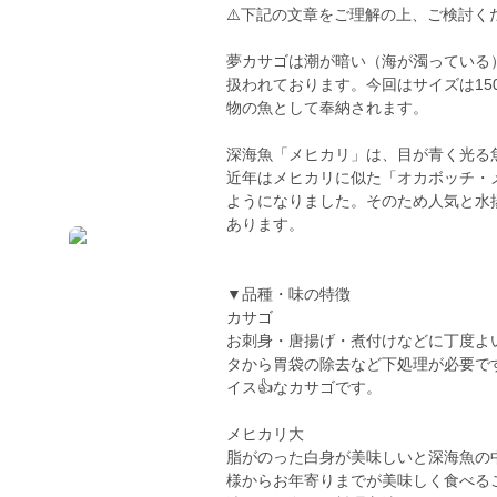
⚠️下記の文章をご理解の上、ご検討くだ
夢カサゴは潮が暗い（海が濁っている
扱われております。今回はサイズは15
物の魚として奉納されます。
深海魚「メヒカリ」は、目が青く光る
近年はメヒカリに似た「オカボッチ・
ようになりました。そのため人気と水
あります。
▼品種・味の特徴
カサゴ
お刺身・唐揚げ・煮付けなどに丁度よ
タから胃袋の除去など下処理が必要で
イス👍なカサゴです。
メヒカリ大
脂がのった白身が美味しいと深海魚の
様からお年寄りまでが美味しく食べる