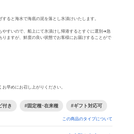
】
げすると海水で海底の泥を落とし氷漬けいたします。
ちやすいので、船上にて氷漬けし帰港するとすぐに選別➔急
ありますが、鮮度の良い状態でお客様にお届けすることがで
くお早めにお召し上がりください。
ピ付き
#固定種･在来種
#ギフト対応可
この商品のタイプについて