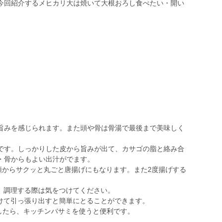
今回紹介するメヒカリ大は焼いて大根おろし食べたい・開い
。
旨みを感じられます。また頭や骨は骨湯で最後まで美味しく
です。しっかりした皮から旨みが出て、カサゴの脂と絡み合
・骨からもよい出汁がでます。
事で頭からサクッと丸ごと唐揚げにもなります。また2度揚げする
、調理する際は気をつけてください。
けて引っ張り出すと簡単にとることができます。
したら、キッチンバサミを使うと便利です。