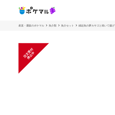
産直・通販のポケマル
魚介類
魚介セット
縁起魚の夢カサゴと焼いて揚げ
注
文
受
付
停
止
中