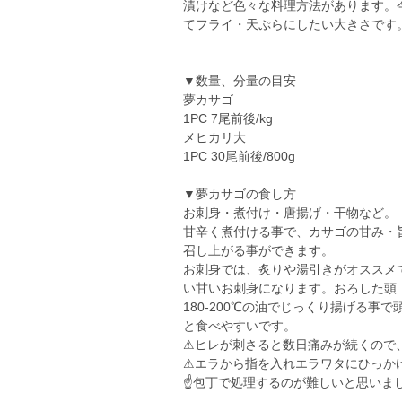
漬けなど色々な料理方法があります。
てフライ・天ぷらにしたい大きさです
▼数量、分量の目安
夢カサゴ
1PC 7尾前後/kg
メヒカリ大
1PC 30尾前後/800g
▼夢カサゴの食し方
お刺身・煮付け・唐揚げ・干物など。
甘辛く煮付ける事で、カサゴの甘み・
召し上がる事ができます。
お刺身では、炙りや湯引きがオススメ
い甘いお刺身になります。おろした頭
180-200℃の油でじっくり揚げる
と食べやすいです。
⚠ヒレが刺さると数日痛みが続くので
⚠エラから指を入れエラワタにひっか
☝️包丁で処理するのが難しいと思いま