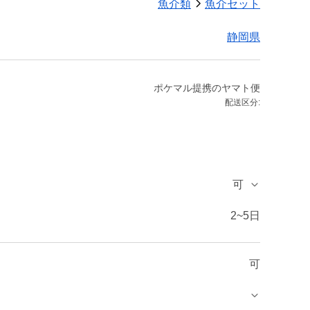
魚介類
魚介セット
静岡県
ポケマル提携のヤマト便
配送区分:
可
2~5日
可