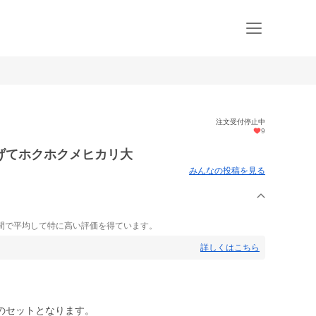
注文受付停止中
9
げてホクホクメヒカリ大
みんなの投稿を見る
間で平均して特に高い評価を得ています。
詳しくはこちら
のセットとなります。